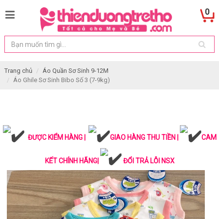
0
Trang chủ
Áo Quần Sơ Sinh 9-12M
Áo Ghile Sơ Sinh Bibo Số 3 (7-9kg)
ĐƯỢC KIỂM HÀNG |
GIAO HÀNG THU TIỀN |
CAM
KẾT CHÍNH HÃNG|
ĐỔI TRẢ LỖI NSX