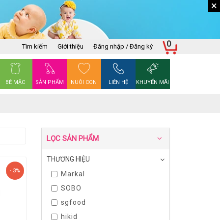
×
0
Tìm kiếm
Giới thiệu
Đăng nhập / Đăng ký
BÉ MẶC
SẢN PHẨM
NUÔI CON
LIÊN HỆ
KHUYẾN MÃI
LỌC SẢN PHẨM
THƯƠNG HIỆU
- 3%
Markal
SOBO
sgfood
hikid