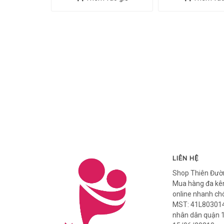
LIÊN HỆ
Shop Thiên Đườ
Mua hàng đa kên
online nhanh ch
MST: 41L803014
nhân dân quận 