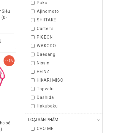
Paku
 Siêu
Ajinomoto
0-...
SHIITAKE
Carter's
PIGEON
ỏ
WAKODO
Daesang
- 43%
Nissin
HEINZ
HIKARI MISO
Topvalu
Dashida
Hakubaku
LOẠI SẢN PHẨM
cho bé
CHO ME
n)