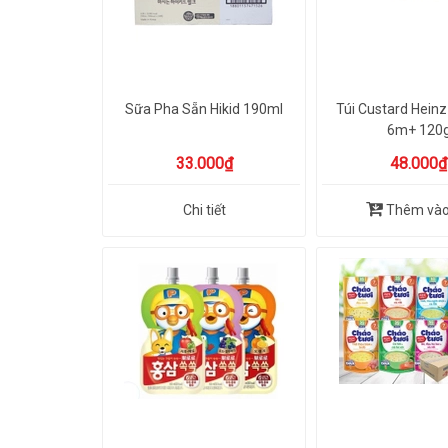
Sữa Pha Sẵn Hikid 190ml
Túi Custard Heinz
6m+ 120
33.000₫
48.000₫
Chi tiết
Thêm vào