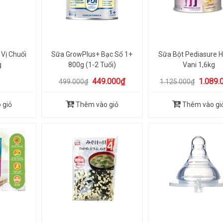
 Vị Chuối
Sữa GrowPlus+ Bạc Số 1+
Sữa Bột Pediasure 
g
800g (1-2 Tuổi)
Vani 1,6kg
449.000₫
1.089.
499.000₫
1.125.000₫
 giỏ
Thêm vào giỏ
Thêm vào gi