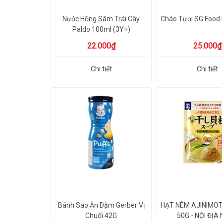
Nước Hồng Sâm Trái Cây
Cháo Tươi SG Food
Paldo 100ml (3Y+)
22.000₫
25.000₫
Chi tiết
Chi tiết
Bánh Sao Ăn Dặm Gerber Vị
HẠT NÊM AJINIMOT
Chuối 42G
50G - NỘI ĐỊA