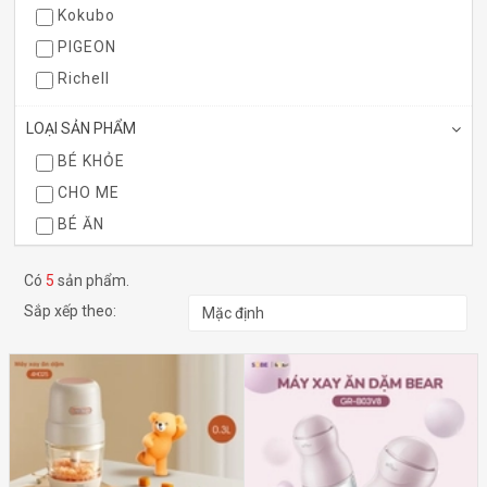
Kokubo
PIGEON
Richell
LOẠI SẢN PHẨM
BÉ KHỎE
CHO ME
BÉ ĂN
MÀU SẮC
Có
5
sản phẩm.
Sắp xếp theo:
KHOẢNG GIÁ
Dưới 50.000₫
50.000₫ - 100.000₫