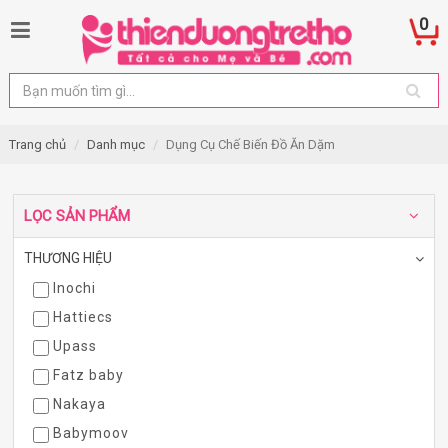
0
Trang chủ
Danh mục
Dụng Cụ Chế Biến Đồ Ăn Dặm
LỌC SẢN PHẨM
THƯƠNG HIỆU
Inochi
Hattiecs
Upass
Fatz baby
Nakaya
Babymoov