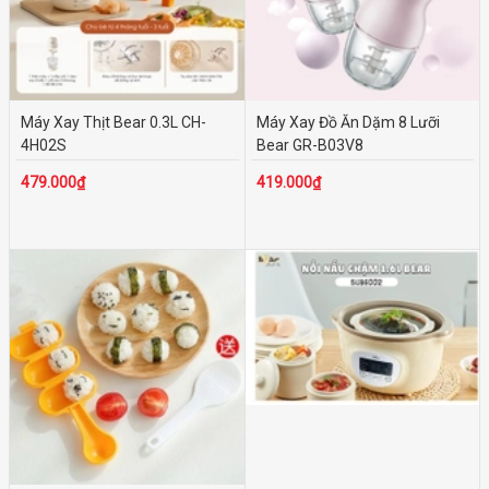
100.000₫ - 200.000₫
200.000₫ - 500.000₫
Trên 500.000₫
Máy Xay Thịt Bear 0.3L CH-
Máy Xay Đồ Ăn Dặm 8 Lưỡi
4H02S
Bear GR-B03V8
479.000₫
419.000₫