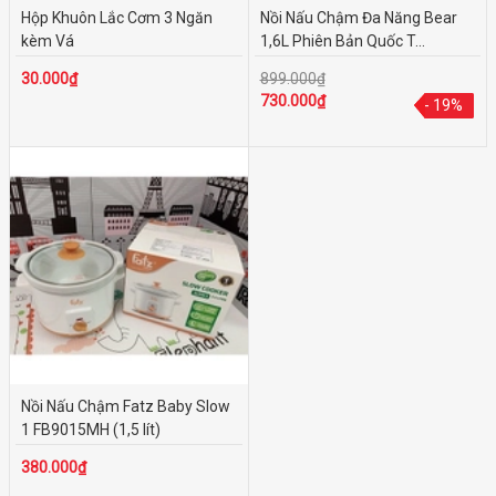
Hộp Khuôn Lắc Cơm 3 Ngăn
Nồi Nấu Chậm Đa Năng Bear
kèm Vá
1,6L Phiên Bản Quốc T...
30.000₫
899.000₫
730.000₫
- 19%
- 19%
Nồi Nấu Chậm Fatz Baby Slow
1 FB9015MH (1,5 lít)
380.000₫