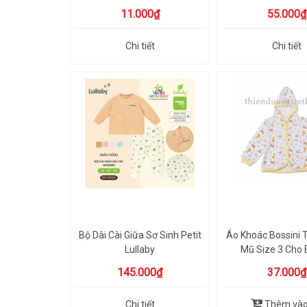
11.000₫
55.000₫
Chi tiết
Chi tiết
Bộ Dài Cài Giữa Sơ Sinh Petit
Áo Khoác Bossini 
Lullaby
Mũ Size 3 Cho B
145.000₫
37.000₫
Chi tiết
Thêm vào