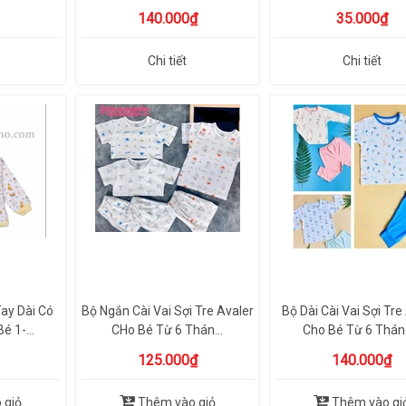
140.000₫
35.000₫
Chi tiết
Chi tiết
Tay Dài Có
Bộ Ngắn Cài Vai Sợi Tre Avaler
Bộ Dài Cài Vai Sợi Tre
é 1-...
CHo Bé Từ 6 Thán...
Cho Bé Từ 6 Tháng
125.000₫
140.000₫
 giỏ
Thêm vào giỏ
Thêm vào gi