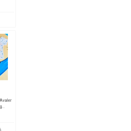
 Avaler
...
ỏ