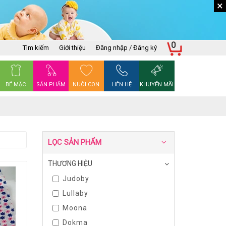
×
0
Tìm kiếm
Giới thiệu
Đăng nhập / Đăng ký
BÉ MẶC
SẢN PHẨM
NUÔI CON
LIÊN HỆ
KHUYẾN MÃI
LỌC SẢN PHẨM
THƯƠNG HIỆU
Judoby
Lullaby
Moona
Dokma