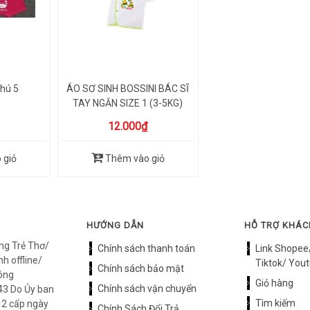
hú 5
ÁO SƠ SINH BOSSINI BÁC SĨ
TAY NGẮN SIZE 1 (3-5KG)
12.000₫
 giỏ
Thêm vào giỏ
HƯỚNG DẪN
HỖ TRỢ KHÁ
ng Trẻ Thơ/
Chính sách thanh toán
Link Shopee
h offline/
Tiktok/ Yout
Chính sách bảo mật
óng
Giỏ hàng
Chính sách vận chuyển
3 Do Ủy ban
Tìm kiếm
12 cấp ngày
Chính Sách Đổi Trả