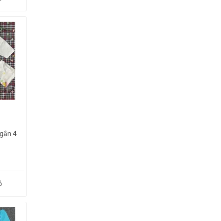
gắn 4
ỏ