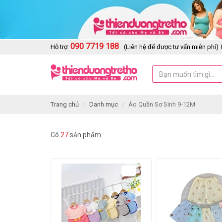
090 7719 188
Hỗ trợ:
(Liên hệ để được tư vấn miễn phí)
Trang chủ
Danh mục
Áo Quần Sơ Sinh 9-12M
Có
27
sản phẩm.