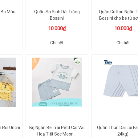
i Bo Màu
Quần Sơ Sinh Dài Trắng
Quần Cotton Ngắn 
Bossini
Bossini cho bé từ sơ
10.000₫
10.000₫
Chi tiết
Chi tiết
 Rơi Unchi
Bộ Ngắn Bé Trai Petit Cài Vai
Quần Thun Dài Lai Fa
Hoạ Tiết Sọc Moon...
24kg)