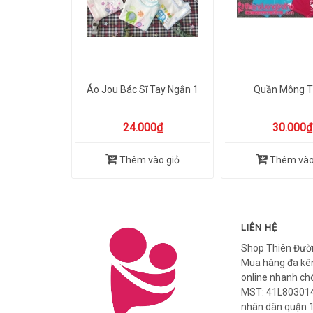
Áo Jou Bác Sĩ Tay Ngắn 1
Quần Mông T
24.000₫
30.000₫
Thêm vào giỏ
Thêm vào
LIÊN HỆ
Shop Thiên Đườ
Mua hàng đa kên
online nhanh ch
MST: 41L803014
nhân dân quận 