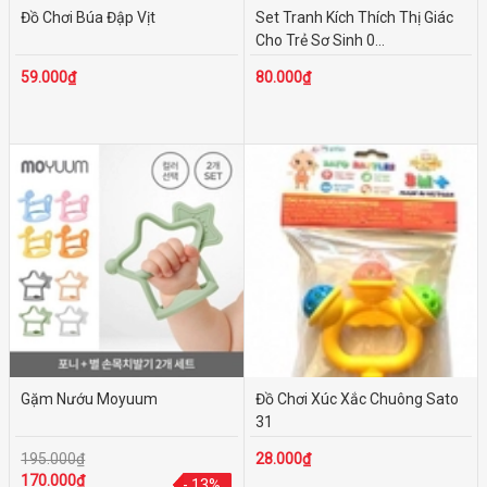
Đồ Chơi Búa Đập Vịt
Set Tranh Kích Thích Thị Giác
Cho Trẻ Sơ Sinh 0...
59.000₫
80.000₫
Gặm Nướu Moyuum
Đồ Chơi Xúc Xắc Chuông Sato
31
195.000₫
28.000₫
170.000₫
- 13%
- 13%