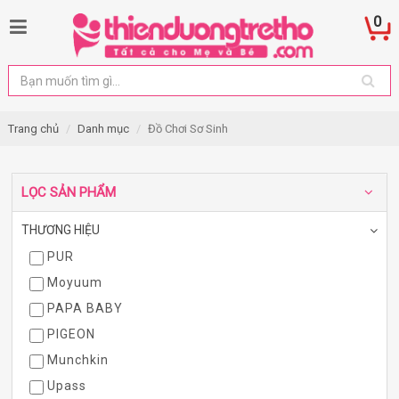
0
Trang chủ
Danh mục
Đồ Chơi Sơ Sinh
LỌC SẢN PHẨM
THƯƠNG HIỆU
PUR
Moyuum
PAPA BABY
PIGEON
Munchkin
Upass