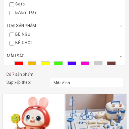
Sato
BABY TOY
LOẠI SẢN PHẨM
BÉ NGỦ
BÉ CHƠI
MÀU SẮC
Có
7
sản phẩm.
Sắp xếp theo:
KHOẢNG GIÁ
Dưới 50.000₫
50.000₫ - 100.000₫
100.000₫ - 200.000₫
200.000₫ - 500.000₫