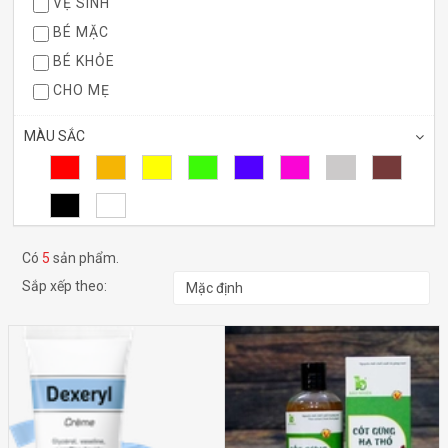
VỆ SINH
BÉ MẶC
BÉ KHỎE
CHO MẸ
MÀU SẮC
Có
5
sản phẩm.
KHOẢNG GIÁ
Sắp xếp theo:
Dưới 50.000₫
50.000₫ - 100.000₫
100.000₫ - 200.000₫
200.000₫ - 500.000₫
Trên 500.000₫