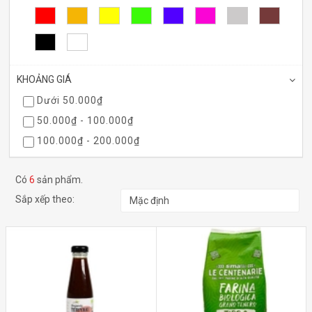
KHOẢNG GIÁ
Dưới 50.000₫
50.000₫ - 100.000₫
100.000₫ - 200.000₫
200.000₫ - 500.000₫
Có
6
sản phẩm.
Trên 500.000₫
Sắp xếp theo: