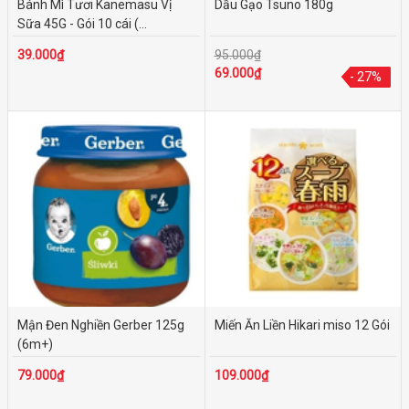
Bánh Mì Tươi Kanemasu Vị
Dầu Gạo Tsuno 180g
Sữa 45G - Gói 10 cái (...
39.000₫
95.000₫
69.000₫
- 27%
- 27%
Mận Đen Nghiền Gerber 125g
Miến Ăn Liền Hikari miso 12 Gói
(6m+)
79.000₫
109.000₫