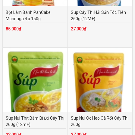
Bột Làm Bánh PanCake
Súp Cây Thị Hải Sản Tóc Tiên
Morinaga 4 x 150g
260g (12M+)
85.000₫
27.000₫
Súp Nui Thịt Bằm Bí Đỏ Cây Thị
Súp Nui Óc Heo Cà Rốt Cây Thị
260g (12m+)
260g
22.000₫
27.000₫