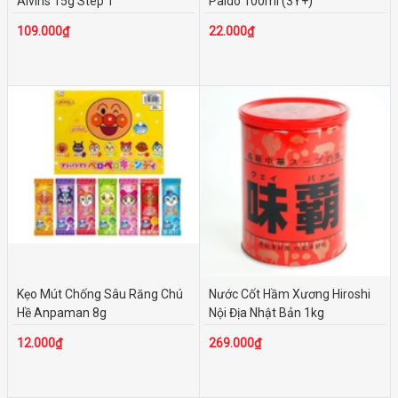
Alvins 15g Step 1
Paldo 100ml (3Y+)
109.000₫
22.000₫
Kẹo Mút Chống Sâu Răng Chú
Nước Cốt Hầm Xương Hiroshi
Hề Anpaman 8g
Nội Địa Nhật Bản 1kg
12.000₫
269.000₫