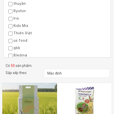
thuyền
Ryohin
Iris
Kids Mix
Thiên Việt
us food
qbb
Bledina
ILDONG FOODIS
Có
50
sản phẩm.
Thuy
Sắp xếp theo:
Xuân An
Matsuya
Cây Thị
Vinamilk
Iwamoto Seika