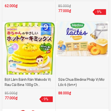
62.000₫
85.000₫
77.000₫
- 9%
- 9%
Bột Làm Bánh Rán Wakodo Vị
Sữa Chua Bledina Pháp Vị Mơ
Rau Cải Bina 100g Ch...
Lốc 6 (6m+)
85.000₫
88.000₫
77.000₫
- 9%
- 9%