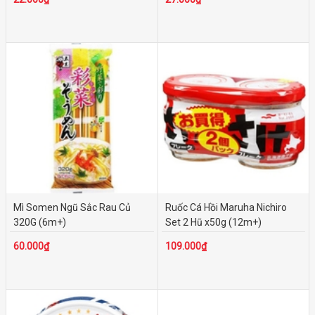
Mì Somen Ngũ Sắc Rau Củ
Ruốc Cá Hồi Maruha Nichiro
320G (6m+)
Set 2 Hũ x50g (12m+)
60.000₫
109.000₫