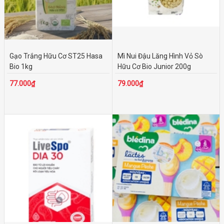
Belcube
MORINAGA
Orihiro
HiPP
Gạo Trắng Hữu Cơ ST25 Hasa
Mì Nui Đậu Lăng Hình Vỏ Sò
Topvalu
Bio 1kg
Hữu Cơ Bio Junior 200g
Nestle
77.000₫
79.000₫
Zott Monte
GERBER
SHIITAKE
WAKODO
PIGEON
Daesang
Nissin
HEINZ
Ginbis
HIKARI MISO