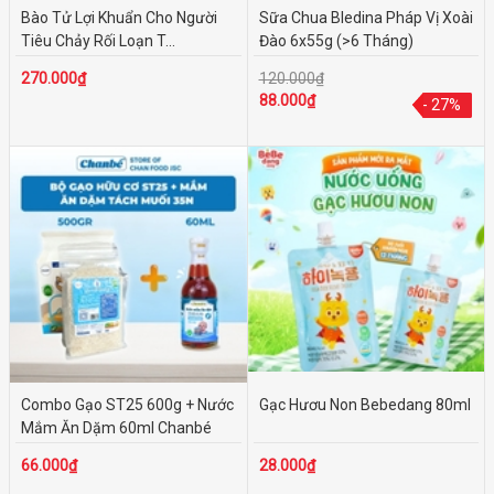
Bào Tử Lợi Khuẩn Cho Người
Sữa Chua Bledina Pháp Vị Xoài
Dashida
Tiêu Chảy Rối Loạn T...
Đào 6x55g (>6 Tháng)
Hakubaku
270.000₫
120.000₫
Haihain
88.000₫
- 27%
- 27%
Ajinomoto
LOẠI SẢN PHẨM
BÉ KHỎE
BÉ ĂN
MÀU SẮC
Combo Gạo ST25 600g + Nước
Gạc Hươu Non Bebedang 80ml
KHOẢNG GIÁ
Mắm Ăn Dặm 60ml Chanbé
Dưới 50.000₫
66.000₫
28.000₫
50.000₫ - 100.000₫