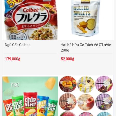
Ngũ Cốc Calbee
Hạt Kê Hữu Cơ Tách Vỏ C'LaVie
200g
179.000₫
52.000₫