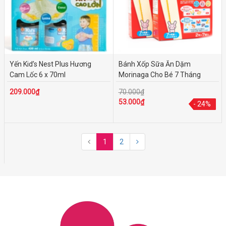
Yến Kid’s Nest Plus Hương
Bánh Xốp Sữa Ăn Dặm
Cam Lốc 6 x 70ml
Morinaga Cho Bé 7 Tháng
209.000₫
70.000₫
53.000₫
- 24%
- 24%
1
2