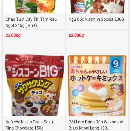
Cháo Tươi Cây Thị Tôm Rau
Ngũ Cốc Nissin Vị Socola 200G
Ngót 240g (7m+)
23.000₫
62.000₫
Ngũ cốc Nissin Cisco Saku -
Bột Làm Bánh Rán Wakodo Vị
Ring Chocolate 150g
Bí Đỏ Khoai Lang 100...