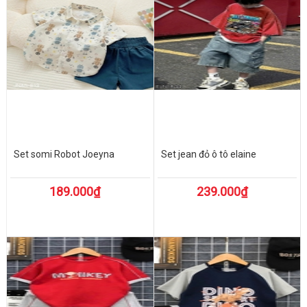
Set somi Robot Joeyna
Set jean đỏ ô tô elaine
189.000₫
239.000₫