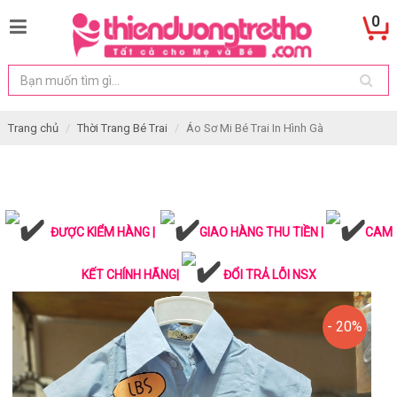
0
Trang chủ
Thời Trang Bé Trai
Áo Sơ Mi Bé Trai In Hình Gà
ĐƯỢC KIỂM HÀNG |
GIAO HÀNG THU TIỀN |
CAM
KẾT CHÍNH HÃNG|
ĐỔI TRẢ LỖI NSX
- 20%