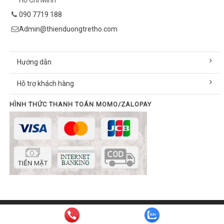
090 7719 188
Admin@thienduongtretho.com
Hướng dẫn
Hỗ trợ khách hàng
HÌNH THỨC THANH TOÁN MOMO/ZALOPAY
© Bản quyền thuộc về thienduongtretho.com | Cung cấp bởi
Sapo
Email:
info@thienduongtretho.com
| Hotline:
090 7719 188