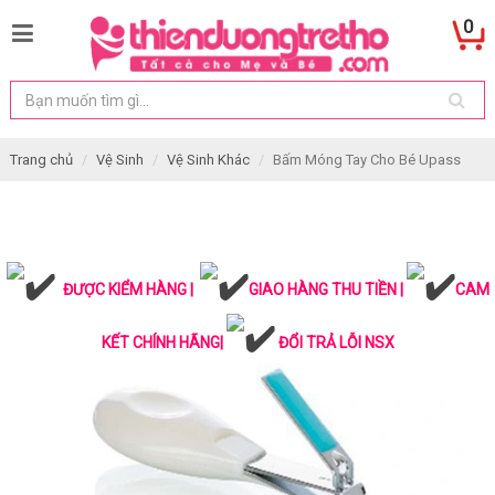
0
Trang chủ
Vệ Sinh
Vệ Sinh Khác
Bấm Móng Tay Cho Bé Upass
ĐƯỢC KIỂM HÀNG |
GIAO HÀNG THU TIỀN |
CAM
KẾT CHÍNH HÃNG|
ĐỔI TRẢ LỖI NSX