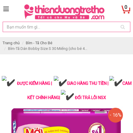
0
Trang chủ
Bỉm - Tã Cho Bé
Bỉm-Tã Dán Bobby Size S 30 Miếng (cho bé 4...
ĐƯỢC KIỂM HÀNG |
GIAO HÀNG THU TIỀN |
CAM
KẾT CHÍNH HÃNG|
ĐỔI TRẢ LỖI NSX
- 16%