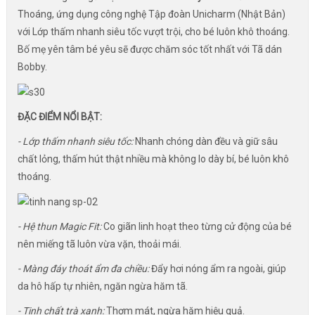
Thoáng, ứng dụng công nghệ Tập đoàn Unicharm (Nhật Bản)
với Lớp thấm nhanh siêu tốc vượt trội, cho bé luôn khô thoáng.
Bố mẹ yên tâm bé yêu sẽ được chăm sóc tốt nhất với Tã dán
Bobby.
ĐẶC ĐIỂM NỔI BẬT:
- Lớp thấm nhanh siêu tốc:
Nhanh chóng dàn đều và giữ sâu
chất lỏng, thấm hút thật nhiều mà không lo dày bí, bé luôn khô
thoáng.
- Hệ thun Magic Fit:
Co giãn linh hoạt theo từng cử động của bé
nên miếng tã luôn vừa vặn, thoải mái.
- Màng đáy thoát ẩm đa chiều:
Đẩy hơi nóng ẩm ra ngoài, giúp
da hô hấp tự nhiên, ngăn ngừa hăm tã.
- Tinh chất trà xanh:
Thơm mát, ngừa hăm hiệu quả.