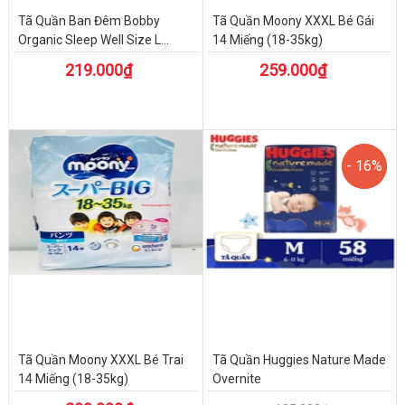
Tã Quần Ban Đêm Bobby
Tã Quần Moony XXXL Bé Gái
Organic Sleep Well Size L...
14 Miếng (18-35kg)
219.000₫
259.000₫
- 16%
- 16%
Tã Quần Moony XXXL Bé Trai
Tã Quần Huggies Nature Made
14 Miếng (18-35kg)
Overnite