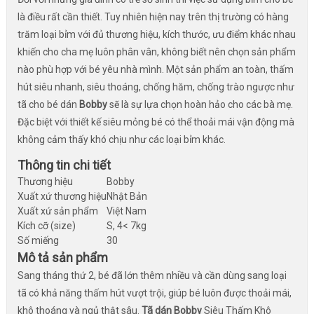
là điều rất cần thiết. Tuy nhiên hiện nay trên thị trường có hàng
trăm loại bỉm với đủ thương hiệu, kích thước, ưu điểm khác nhau
khiến cho cha mẹ luôn phân vân, không biết nên chọn sản phẩm
nào phù hợp với bé yêu nhà mình. Một sản phẩm an toàn, thấm
hút siêu nhanh, siêu thoáng, chống hăm, chống trào ngược như
tã cho bé dán
Bobby
sẽ là sự lựa chọn hoàn hảo cho các bà mẹ.
Đặc biệt với thiết kế siêu mỏng bé có thể thoải mái vận động mà
không cảm thấy khó chịu như các loại bỉm khác.
Thông tin chi tiết
Thương hiệu
Bobby
Xuất xứ thương hiệu
Nhật Bản
Xuất xứ sản phẩm
Việt Nam
Kích cỡ (size)
S, 4< 7kg
Số miếng
30
Mô tả sản phẩm
Sang tháng thứ 2, bé đã lớn thêm nhiều và cần dùng sang loại
tã có khả năng thấm hút vượt trội, giúp bé luôn được thoải mái,
khô thoáng và ngủ thật sâu.
Tã dán Bobby
Siêu Thấm Khô