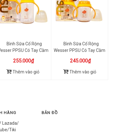
Bình Sữa Cổ Rộng
Bình Sữa Cổ Rộng
esser PPSU Có Tay Cầm
Wesser PPSU Có Tay Cầm
260ml
180ml
255.000₫
245.000₫
Thêm vào giỏ
Thêm vào giỏ
CH HÀNG
BẢN ĐỒ
/ Lazada/
ube/Tiki