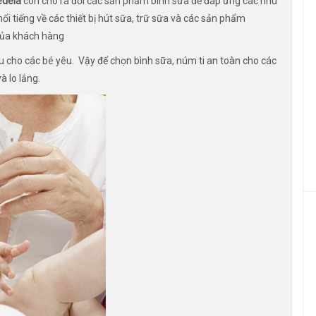
edela
còn cho ra đời các sản phẩm bình sữa để đáp ứng các nhu
ổi tiếng về các thiết bị hút sữa, trữ sữa và các sản phẩm
của khách hàng
u cho các bé yêu. Vậy để chọn bình sữa, núm ti an toàn cho các
à lo lắng.