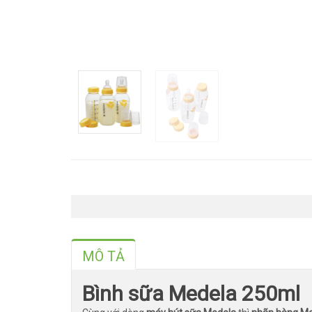
MÔ TẢ
Bình sữa Medela 250ml