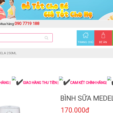
090 7719 188
Mua hàng:
TRANG CHỦ
BÉ ĂN
DELA 250ML
HÀNG |
GIAO HÀNG THU TIỀN |
CAM KẾT CHÍNH HÃNG|
BÌNH SỮA MEDE
170.000₫