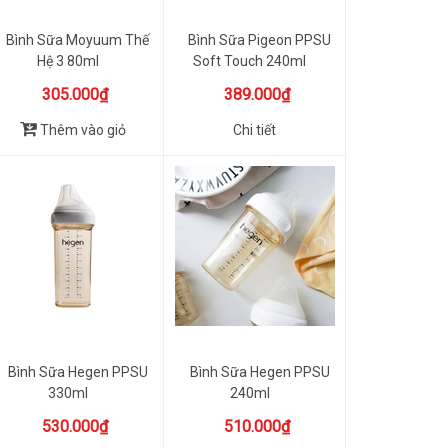
Bình Sữa Moyuum Thế
Bình Sữa Pigeon PPSU
Hệ 3 80ml
Soft Touch 240ml
305.000₫
389.000₫
Thêm vào giỏ
Chi tiết
Bình Sữa Hegen PPSU
Bình Sữa Hegen PPSU
330ml
240ml
530.000₫
510.000₫