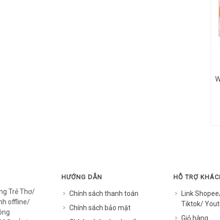
W
HƯỚNG DẪN
HỖ TRỢ KHÁ
ng Trẻ Thơ/
Chính sách thanh toán
Link Shopee
h offline/
Tiktok/ Yout
Chính sách bảo mật
óng
Giỏ hàng