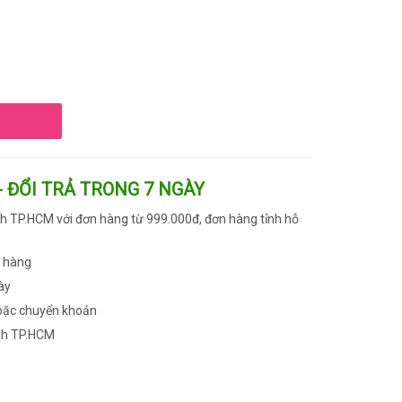
- ĐỔI TRẢ TRONG 7 NGÀY
h TP.HCM với đơn hàng từ 999.000đ, đơn hàng tỉnh hỗ
n hàng
ày
oặc chuyển khoản
nh TP.HCM