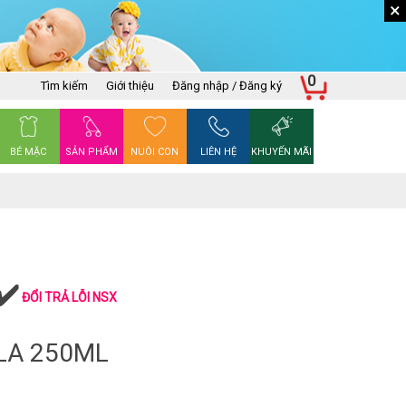
×
0
Tìm kiếm
Giới thiệu
Đăng nhập / Đăng ký
BÉ MẶC
SẢN PHẨM
NUÔI CON
LIÊN HỆ
KHUYẾN MÃI
ĐỔI TRẢ LỖI NSX
LA 250ML