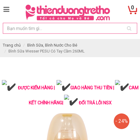
0
Trang chủ
Bình Sữa, Bình Nước Cho Bé
Bình Sữa Wesser PESU Có Tay Cầm 260ML
ĐƯỢC KIỂM HÀNG |
GIAO HÀNG THU TIỀN |
CAM
KẾT CHÍNH HÃNG|
ĐỔI TRẢ LỖI NSX
- 24%