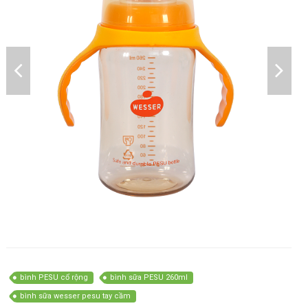
bình PESU cổ rộng
bình sữa PESU 260ml
bình sữa wesser pesu tay cầm