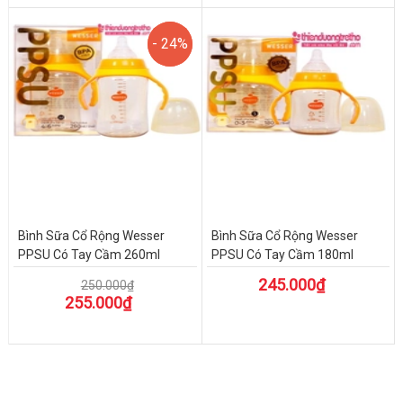
- 24%
- 24%
Bình Sữa Cổ Rộng Wesser
Bình Sữa Cổ Rộng Wesser
PPSU Có Tay Cầm 260ml
PPSU Có Tay Cầm 180ml
245.000₫
250.000₫
255.000₫