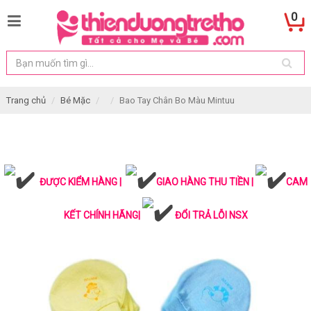
0
Trang chủ
Bé Mặc
Bao Tay Chân Bo Màu Mintuu
ĐƯỢC KIỂM HÀNG |
GIAO HÀNG THU TIỀN |
CAM
KẾT CHÍNH HÃNG|
ĐỔI TRẢ LỖI NSX