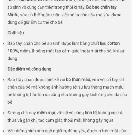
sơ sinh vô cùng cần thiết trong thời kì này.
Bộ bao chân tay
Mintu
, vừa có thể ngăn chặn việc bé tự cào cấu mà vừa được
dùng để giữ ấm cơ thể cho bé
Chất liệu
Bao tay, chân cho bé sơ sinh được làm bằng chất liệu
cotton
100%,
mềm, thoáng mát tạo cảm giác thoải mái cho bé, khi sử
dụng
Đặc điểm và công dụng
Bao ttay chân được thiết kế với
bo thun màu
, vừa với cổ tay, cổ
chân của bé mà không ảnh hưởng tới sự lưu thông mạch máu,
bé không bị hằn lên da cũng như không gây kích ứng cho da của
bé
Đường chỉ may
mềm mại
, vắt sổ vô cùng
tinh tế
, không có chỉ
thừa và gân chỉ, tạo cảm giác thoải mái, không gây ngứa
Với những hình ảnh ngộ nghĩnh, đáng yêu, được in trên mặt của