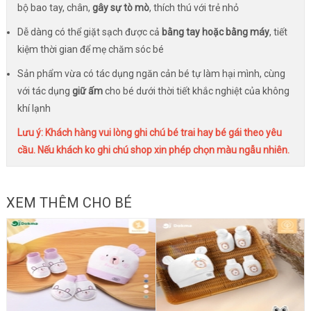
bộ bao tay, chân,
gây sự tò mò
, thích thú với trẻ nhỏ
Dễ dàng có thể giặt sạch được cả
bằng tay hoặc bằng máy
, tiết
kiệm thời gian để mẹ chăm sóc bé
Sản phẩm vừa có tác dụng ngăn cản bé tự làm hại mình, cùng
với tác dụng
giữ ấm
cho bé dưới thời tiết khắc nghiệt của không
khí lạnh
Lưu ý:
Khách hàng vui lòng ghi chú bé trai hay bé gái theo yêu
cầu. Nếu khách ko ghi chú shop xin phép chọn màu ngẫu nhiên.
XEM THÊM CHO BÉ