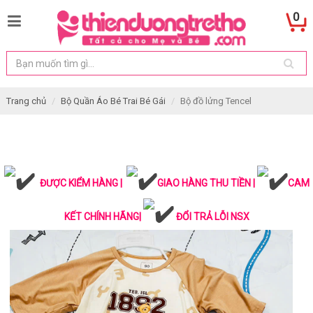
0
Trang chủ
Bộ Quần Áo Bé Trai Bé Gái
Bộ đồ lửng Tencel
ĐƯỢC KIỂM HÀNG |
GIAO HÀNG THU TIỀN |
CAM
KẾT CHÍNH HÃNG|
ĐỔI TRẢ LỖI NSX