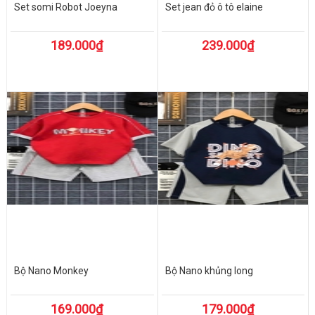
Set somi Robot Joeyna
Set jean đỏ ô tô elaine
189.000₫
239.000₫
Bộ Nano Monkey
Bộ Nano khủng long
169.000₫
179.000₫