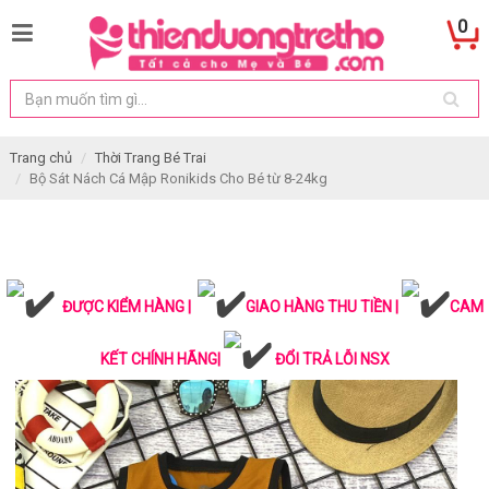
0
Trang chủ
Thời Trang Bé Trai
Bộ Sát Nách Cá Mập Ronikids Cho Bé từ 8-24kg
ĐƯỢC KIỂM HÀNG |
GIAO HÀNG THU TIỀN |
CAM
KẾT CHÍNH HÃNG|
ĐỔI TRẢ LỖI NSX