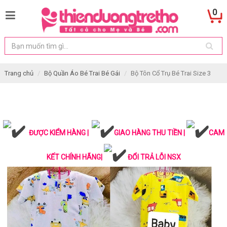
0
Trang chủ
Bộ Quần Áo Bé Trai Bé Gái
Bộ Tôn Cổ Trụ Bé Trai Size 3
ĐƯỢC KIỂM HÀNG |
GIAO HÀNG THU TIỀN |
CAM
KẾT CHÍNH HÃNG|
ĐỔI TRẢ LỖI NSX