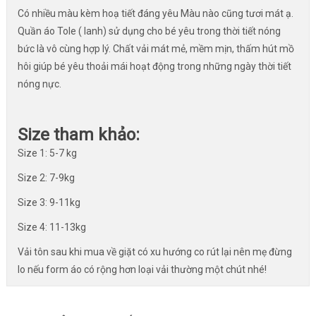
Có nhiều màu kèm hoạ tiết đáng yêu Màu nào cũng tươi mát ạ.
Quần áo Tole ( lanh) sử dụng cho bé yêu trong thời tiết nóng
bức là vô cùng hợp lý. Chất vải mát mẻ, mềm mịn, thấm hút mồ
hôi giúp bé yêu thoải mái hoạt động trong những ngày thời tiết
nóng nực.
Size tham khảo:
Size 1: 5-7 kg
Size 2: 7-9kg
Size 3: 9-11kg
Size 4: 11-13kg
Vải tôn sau khi mua về giặt có xu hướng co rút lại nên mẹ đừng
lo nếu form áo có rộng hơn loại vải thường một chút nhé!