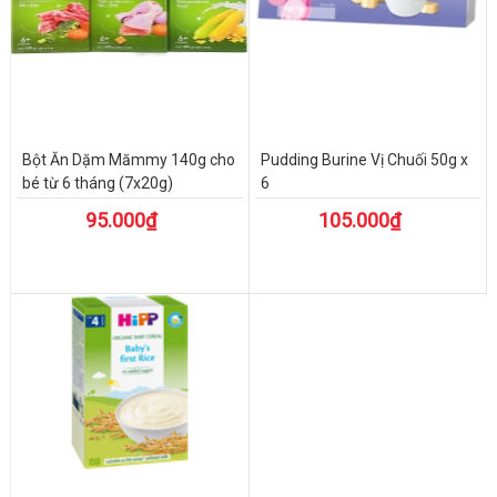
Bột Ăn Dặm Mămmy 140g cho
Pudding Burine Vị Chuối 50g x
bé từ 6 tháng (7x20g)
6
95.000₫
105.000₫