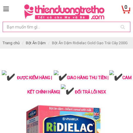
0
Trang chủ
Bột Ăn Dặm
Bột Ăn Dặm Ridielac Gold Gạo Trái Cây 200G
ĐƯỢC KIỂM HÀNG |
GIAO HÀNG THU TIỀN |
CAM
KẾT CHÍNH HÃNG|
ĐỔI TRẢ LỖI NSX