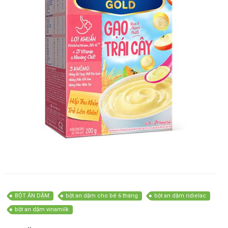
BỘT ĂN DẶM
bột an dặm cho bé 6 tháng
bột an dặm ridielac
bột an dặm vinamilk