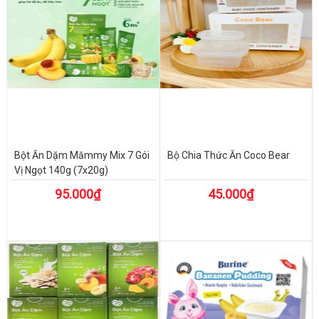
Bột Ăn Dặm Mămmy Mix 7 Gói
Bộ Chia Thức Ăn Coco Bear
Vị Ngọt 140g (7x20g)
95.000₫
45.000₫