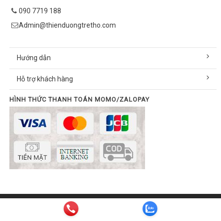
090 7719 188
Admin@thienduongtretho.com
Hướng dẫn
Hỗ trợ khách hàng
HÌNH THỨC THANH TOÁN MOMO/ZALOPAY
© Bản quyền thuộc về thienduongtretho.com | Cung cấp bởi
Sapo
Email:
info@thienduongtretho.com
| Hotline:
090 7719 188