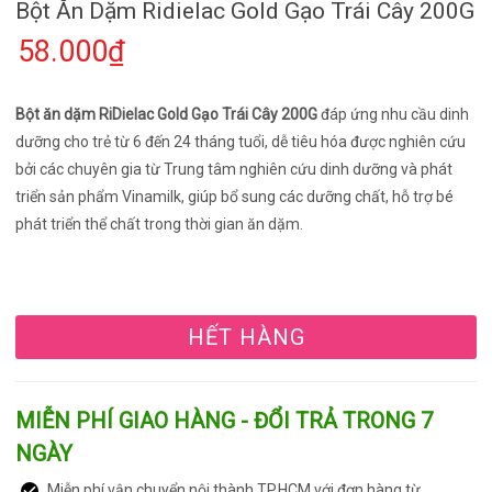
Bột Ăn Dặm Ridielac Gold Gạo Trái Cây 200G
58.000₫
Bột ăn dặm RiDielac Gold Gạo Trái Cây 200G
đáp ứng nhu cầu dinh
dưỡng cho trẻ từ 6 đến 24 tháng tuổi, dễ tiêu hóa được nghiên cứu
bởi các chuyên gia từ Trung tâm nghiên cứu dinh dưỡng và phát
triển sản phẩm Vinamilk, giúp bổ sung các dưỡng chất, hỗ trợ bé
phát triển thể chất trong thời gian ăn dặm.
HẾT HÀNG
MIỄN PHÍ GIAO HÀNG - ĐỔI TRẢ TRONG 7
NGÀY
Miễn phí vận chuyển nội thành TP.HCM với đơn hàng từ