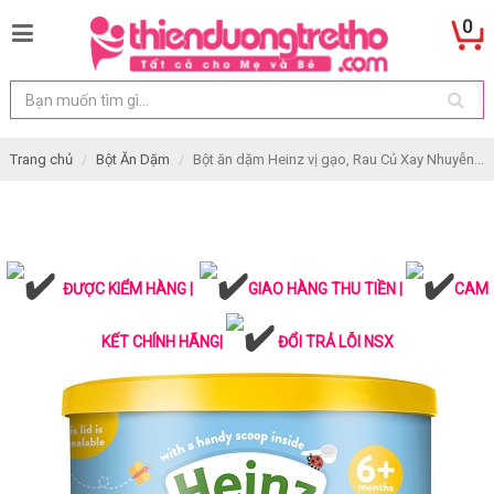
0
Trang chủ
Bột Ăn Dặm
Bột ăn dặm Heinz vị gạo, Rau Củ Xay Nhuyễn...
ĐƯỢC KIỂM HÀNG |
GIAO HÀNG THU TIỀN |
CAM
KẾT CHÍNH HÃNG|
ĐỔI TRẢ LỖI NSX