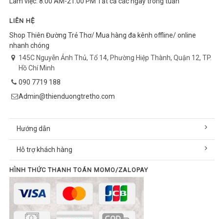
Làm việc: 8:00 AM-21:00 PM Tất cả các ngày trong tuần
LIÊN HỆ
Shop Thiên Đường Trẻ Thơ/ Mua hàng đa kênh offline/ online
nhanh chóng
145C Nguyễn Ảnh Thủ, Tổ 14, Phường Hiệp Thành, Quận 12, TP.
Hồ Chí Minh
090 7719 188
Admin@thienduongtretho.com
Hướng dẫn
Hỗ trợ khách hàng
HÌNH THỨC THANH TOÁN MOMO/ZALOPAY