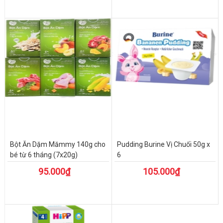
Bột Ăn Dặm Mămmy 140g cho
Pudding Burine Vị Chuối 50g x
bé từ 6 tháng (7x20g)
6
95.000₫
105.000₫