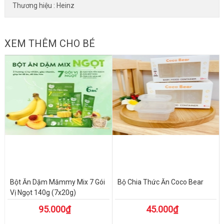
Thương hiệu : Heinz
XEM THÊM CHO BÉ
Bột Ăn Dặm Mămmy Mix 7 Gói
Bộ Chia Thức Ăn Coco Bear
Vị Ngọt 140g (7x20g)
95.000₫
45.000₫