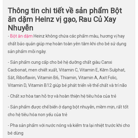
Thông tin chi tiết về sản phẩm Bột
ăn dặm Heinz vị gạo, Rau Củ Xay
Nhuyễn
-
Bột ăn dặm
Heinz không chứa các phẩm màu, hương vị hay
chất bảo quản giúp mẹ hoàn toàn yên tâm khi cho bé sử dụng
sản phẩm mỗi ngày.
- Sản phẩm cung cấp cho bé hệ dưỡng chất giàu Canxi
Cacbonat, men chiết xuất, Vitamin C, Vitamin E, Kẽm Sulphat,
Sắt, Riboflavin, Vitamin B6, Thiamin, Vitamin A, Axit Folic,
Vitamin D, Vitamin B12 giúp bé phát triển về thể chất và trí não
- Chất xơ hòa tan hỗ trợ và hoàn thiện hệ tiêu hóa của trẻ
- Sản phẩm được chế biến ở dạng bột nhuyễn, mềm mịn, rất tốt
cho hệ tiêu hóa non yếu của trẻ
- Pha sản phẩm với nước nóng và kiểm tra lại nhiệt trước khi cho
bé dùng