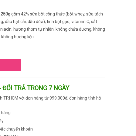
 250g
gồm 42% sữa bột công thức (bột whey, sữa tách
, dầu hạt cải, dầu dừa), tinh bột gạo, vitamin C, sắt
 niacin, hương thơm tự nhiên, không chứa đường, không
không hương liệu.
- ĐỔI TRẢ TRONG 7 NGÀY
h TP.HCM với đơn hàng từ 999.000đ, đơn hàng tỉnh hỗ
n hàng
ày
oặc chuyển khoản