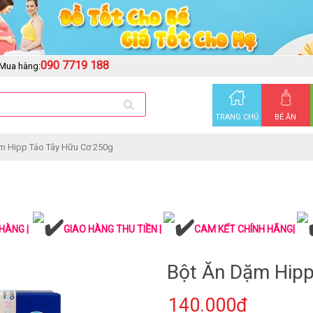
090 7719 188
Mua hàng:
TRANG CHỦ
BÉ ĂN
m Hipp Táo Tây Hữu Cơ 250g
HÀNG |
GIAO HÀNG THU TIỀN |
CAM KẾT CHÍNH HÃNG|
Bột Ăn Dặm Hipp
140.000₫