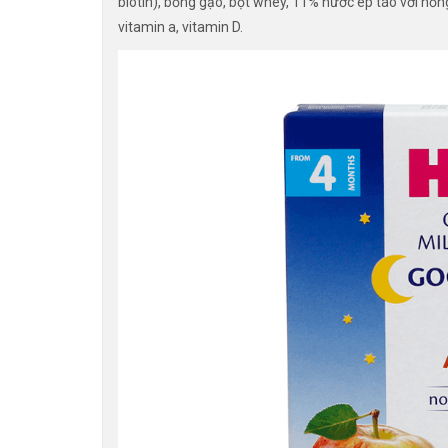
biotin), bỏng gạo, bột whey, 11% nước ép táo với nồng
vitamin a, vitamin D.