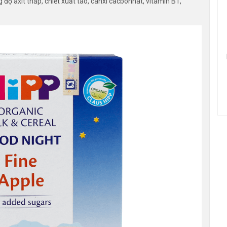
 độ axit thấp, chiết xuất táo, canxi cacbonnat, vitamin B1,