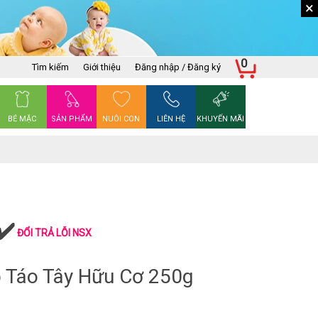
×
0
Tìm kiếm
Giới thiệu
Đăng nhập / Đăng ký
BÉ MẶC
SẢN PHẨM
NUÔI CON
LIÊN HỆ
KHUYẾN MÃI
ĐỔI TRẢ LỖI NSX
 Táo Tây Hữu Cơ 250g