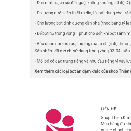
- Đun nước sạch sôi để nguội xuống khoảng 50 độ C 
- Đo lượng nước cần thiết ra đĩa, tô, bát dùng cho trẻ 
- Cho lượng bột dinh dưỡng cần pha (theo bảng tỷ lệ c
- Để bột nở trong vòng 1 phút cho đến khi bột sánh mị
- Bảo quản nơi khô ráo, thoáng mát ở nhiệt độ thường
Sản phẩm đã mở chỉ sử dụng trong vòng 03-04 tuần 
- Mỗi bé có đặc trưng riêng và nhu cầu riêng vì vậy l
Xem thêm các loại bột ăn dặm khác của shop Thiên
LIÊN HỆ
Shop Thiên Đườ
Mua hàng đa kên
online nhanh ch