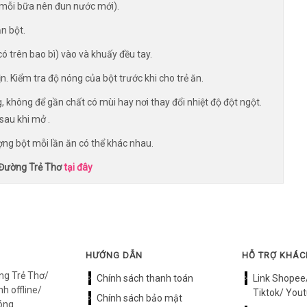
(mỗi bữa nên đun nước mới).
ăn bột.
ó trên bao bì) vào và khuấy đều tay.
n. Kiểm tra độ nóng của bột trước khi cho trẻ ăn.
, không để gần chất có mùi hay nơi thay đổi nhiệt độ đột ngột.
sau khi mở .
ượng bột mỗi lần ăn có thể khác nhau.
 Đường Trẻ Thơ
tại đây
HƯỚNG DẪN
HỖ TRỢ KHÁ
ng Trẻ Thơ/
Chính sách thanh toán
Link Shopee
h offline/
Tiktok/ Yout
Chính sách bảo mật
óng