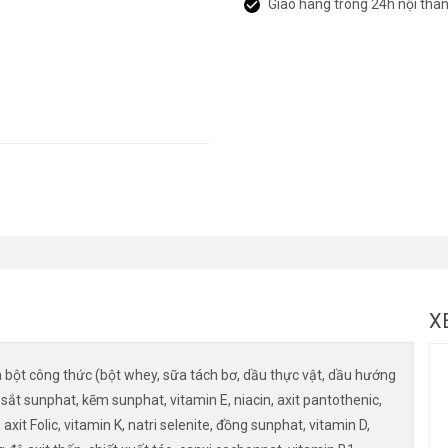
Giao hàng trong 24h nội thà
X
ột công thức (bột whey, sữa tách bơ, dầu thực vật, dầu hướng
 sắt sunphat, kẽm sunphat, vitamin E, niacin, axit pantothenic,
 axit Folic, vitamin K, natri selenite, đồng sunphat, vitamin D,