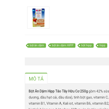
bột ăn dặm
bột ăn dặm HIPP
bột hipp
hipp
MÔ TẢ
Bột Ăn Dặm Hipp Táo Tây Hữu Cơ 250g
gồm 42% sữa b
dương, dầu hạt cải, dầu dừa), tinh bột gạo, vitamin C,
vitamin B1, Vitamin A, Kali iot, vitamin B6, vitamin B2,