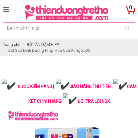
0
Trang chủ
BỘT ĂN DẶM HIPP
Bột Sữa Dinh Dưỡng Hipp Hoa Quả Rừng 250G
ĐƯỢC KIỂM HÀNG |
GIAO HÀNG THU TIỀN |
CAM
KẾT CHÍNH HÃNG|
ĐỔI TRẢ LỖI NSX