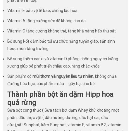
phát triển trí tuệ.
Vitamin E bảo vệ tế bào, chống lão hóa
Vitamin A tăng cường sức đề kháng cho da.
Vitamin C tăng cường kháng thể, tăng khả năng hấp thu sắt
Bổ sung I-ốt đảm bảo tối ưu chức năng tuyến giáp, sản sinh
hooc môn tăng trưởng.
Bổ sung thêm canxi và vitamin D phòng chống nguy cơ loãng
xương giúp bé phát triển chiều cao, răng chắc khỏe.
Sẩn phẩm có
mùi thơm và nguyên liệu tự nhiên
, không chứa
đường hóa học, các phẩm màu ... gây hại cho bé
Thành phần bột ăn dặm Hipp hoa
quả rừng
Sữa bột công thức ( Sữa tách bơ, đạm Whey khử khoáng một
phần, dầu thực vật ( dầu hướng dương, dầu hạt cai, dầu
dừa),sắt Sunphat, kẽm Sunphat, vitamin E, vitamin B2, vitamin