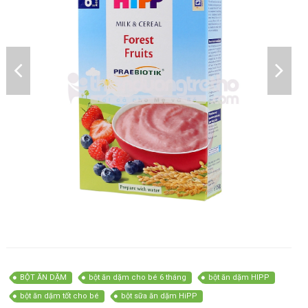
BỘT ĂN DẶM
bột ăn dặm cho bé 6 tháng
bột ăn dặm HIPP
bột ăn dặm tốt cho bé
bột sữa ăn dặm HiPP