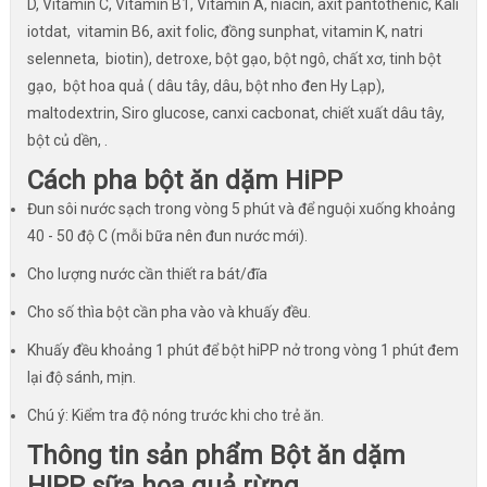
D, Vitamin C, Vitamin B1, Vitamin A, niacin, axit pantothenic, Kali
iotdat, vitamin B6, axit folic, đồng sunphat, vitamin K, natri
selenneta, biotin), detroxe, bột gạo, bột ngô, chất xơ, tinh bột
gạo, bột hoa quả ( dâu tây, dâu, bột nho đen Hy Lạp),
maltodextrin, Siro glucose, canxi cacbonat, chiết xuất dâu tây,
bột củ dền, .
Cách pha bột ăn dặm HiPP
Đun sôi nước sạch trong vòng 5 phút và để nguội xuống khoảng
40 - 50 độ C (mỗi bữa nên đun nước mới).
Cho lượng nước cần thiết ra bát/đĩa
Cho số thìa bột cần pha vào và khuấy đều.
Khuấy đều khoảng 1 phút để bột hiPP nở trong vòng 1 phút đem
lại độ sánh, mịn.
Chú ý: Kiểm tra độ nóng trước khi cho trẻ ăn.
Thông tin sản phẩm Bột ăn dặm
HIPP sữa hoa quả rừng