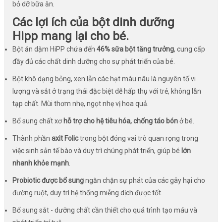
bỏ dỡ bữa ăn.
Các lợi ích của bột dinh dưỡng
Hipp mang lại cho bé.
Bột ăn dặm HiPP chứa đến
46% sữa bột tăng trưởng
, cung cấp
đầy đủ các chất dinh dưỡng cho sự phát triển của bé.
Bột khô dạng bỏng, xen lẫn các hạt màu nâu là nguyên tố vi
lượng và sắt ở trạng thái đặc biệt dễ hấp thụ với trẻ, không lẫn
tạp chất. Mùi thơm nhẹ, ngọt nhẹ vị hoa quả.
Bổ sung chất xơ
hỗ trợ cho hệ tiêu hóa, chống táo bón
ở bé.
Thành phần
axit Folic
trong bột đóng vai trò quan rọng trong
việc sinh sản tế bào và duy trì chúng phát triển, giúp bé
lớn
nhanh khỏe mạnh
.
Probiotic được bổ sung
ngăn chặn sự phát của các gây hại cho
đường ruột, duy trì hệ thống miễng dịch được tốt.
Bổ sung sắt - dưỡng chất cần thiết cho quá trình tạo máu và