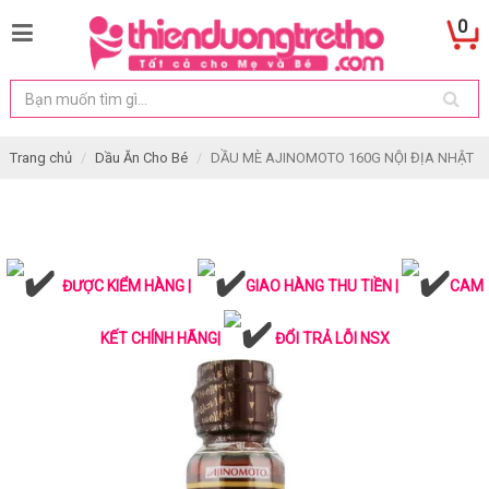
0
Trang chủ
Dầu Ăn Cho Bé
DẦU MÈ AJINOMOTO 160G NỘI ĐỊA NHẬT
ĐƯỢC KIỂM HÀNG |
GIAO HÀNG THU TIỀN |
CAM
KẾT CHÍNH HÃNG|
ĐỔI TRẢ LỖI NSX