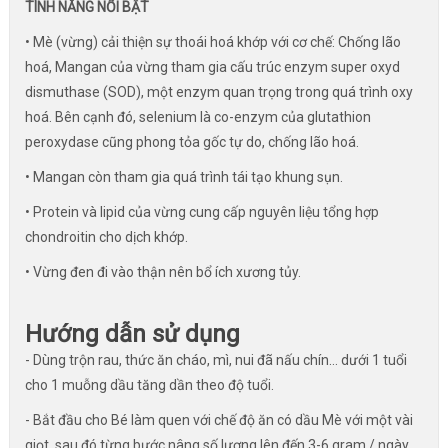
TÍNH NĂNG NỔI BẬT
• Mè (vừng) cải thiện sự thoái hoá khớp với cơ chế: Chống lão
hoá, Mangan của vừng tham gia cấu trúc enzym super oxyd
dismuthase (SOD), một enzym quan trọng trong quá trình oxy
hoá. Bên cạnh đó, selenium là co-enzym của glutathion
peroxydase cũng phong tỏa gốc tự do, chống lão hoá.
• Mangan còn tham gia quá trình tái tạo khung sụn.
• Protein và lipid của vừng cung cấp nguyên liệu tổng hợp
chondroitin cho dịch khớp.
• Vừng đen đi vào thận nên bổ ích xương tủy.
Hướng dẫn sử dụng
- Dùng trộn rau, thức ăn cháo, mì, nui đã nấu chín… dưới 1 tuổi
cho 1 muỗng dầu tăng dần theo độ tuổi.
- Bắt đầu cho Bé làm quen với chế độ ăn có dầu Mè với một vài
giọt, sau đó từng bước nâng số lượng lên đến 3-6 gram / ngày.