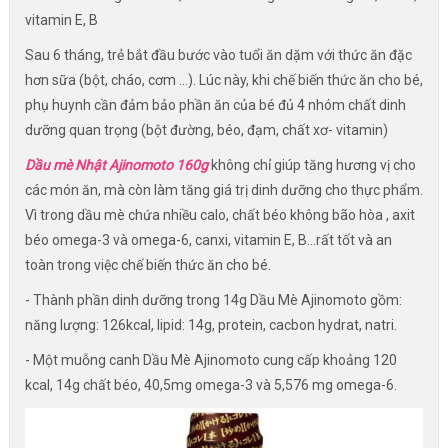
vitamin E, B
Sau 6 tháng, trẻ bắt đầu bước vào tuổi ăn dặm với thức ăn đặc
hơn sữa (bột, cháo, cơm …). Lúc này, khi chế biến thức ăn cho bé,
phụ huynh cần đảm bảo phần ăn của bé đủ 4 nhóm chất dinh
dưỡng quan trọng (bột đường, béo, đạm, chất xơ- vitamin)
Dầu mè Nhật Ajinomoto 160g
không chỉ giúp tăng hương vị cho
các món ăn, mà còn làm tăng giá trị dinh dưỡng cho thực phẩm.
Vì trong dầu mè chứa nhiều calo, chất béo không bão hòa , axit
béo omega-3 và omega-6, canxi, vitamin E, B…rất tốt và an
toàn trong việc chế biến thức ăn cho bé.
- Thành phần dinh dưỡng trong 14g Dầu Mè Ajinomoto gồm:
năng lượng: 126kcal, lipid: 14g, protein, cacbon hydrat, natri.
- Một muỗng canh Dầu Mè Ajinomoto cung cấp khoảng 120
kcal, 14g chất béo, 40,5mg omega-3 và 5,576 mg omega-6.