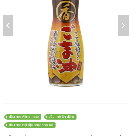
dầu mè Ajinomoto
dầu mè ăn dặm
dầu mè nội địa nhật cho bé