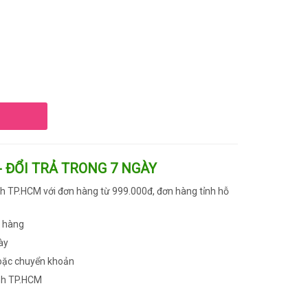
- ĐỔI TRẢ TRONG 7 NGÀY
h TP.HCM với đơn hàng từ 999.000đ, đơn hàng tỉnh hỗ
n hàng
ày
oặc chuyển khoản
nh TP.HCM