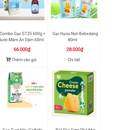
Combo Gạo ST25 600g +
Gạc Hươu Non Bebedang
Nước Mắm Ăn Dặm 60ml
80ml
Chanbé
66.000₫
28.000₫
Thêm vào giỏ
Chi tiết