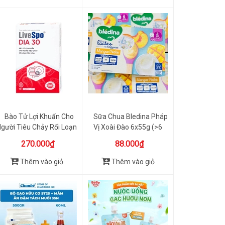
Bào Tử Lợi Khuẩn Cho
Sữa Chua Bledina Pháp
gười Tiêu Chảy Rối Loạn
Vị Xoài Đào 6x55g (>6
T...
Tháng)
270.000₫
88.000₫
Thêm vào giỏ
Thêm vào giỏ