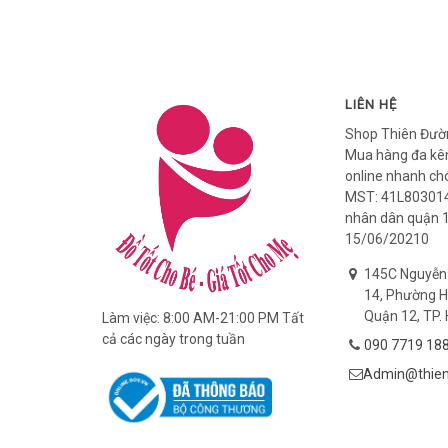
LIÊN HỆ
Shop Thiên Đườ
Mua hàng đa kên
online nhanh ch
MST: 41L803014
nhân dân quận 
15/06/20210
145C Nguyễn
14, Phường H
Quận 12, TP. 
Làm việc: 8:00 AM-21:00 PM Tất
cả các ngày trong tuần
090 7719 18
Admin@thien