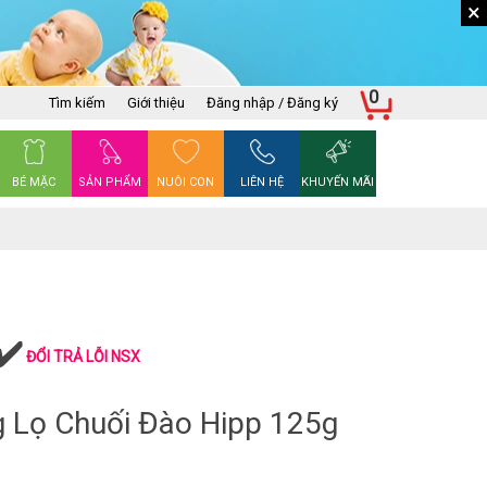
×
0
Tìm kiếm
Giới thiệu
Đăng nhập / Đăng ký
BÉ MẶC
SẢN PHẨM
NUÔI CON
LIÊN HỆ
KHUYẾN MÃI
ĐỔI TRẢ LỖI NSX
 Lọ Chuối Đào Hipp 125g