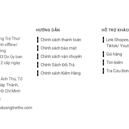
HƯỚNG DẪN
HỖ TRỢ KHÁ
ng Trẻ Thơ/
Chính sách thanh toán
Link Shopee
h offline/
Tiktok/ Yout
Chính sách bảo mật
óng
Giỏ hàng
Chính sách vận chuyển
3 Do Ủy ban
Tìm kiếm
12 cấp ngày
Chính Sách Đổi Trả
Tra Cứu Đơn
Chính sách Kiểm Hàng
 Ảnh Thủ, Tổ
iệp Thành,
Hồ Chí Minh
8
duongtretho.com