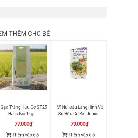
EM THÊM CHO BÉ
Gạo Trắng Hữu Cơ ST25
Mì Nui Đậu Lăng Hình Vỏ
Hasa Bio 1kg
Sò Hữu Cơ Bio Junior
200g
77.000₫
79.000₫
Thêm vào giỏ
Thêm vào giỏ