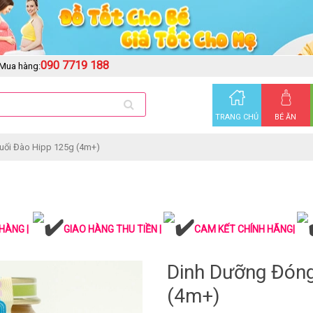
090 7719 188
Mua hàng:
TRANG CHỦ
BÉ ĂN
uối Đào Hipp 125g (4m+)
HÀNG |
GIAO HÀNG THU TIỀN |
CAM KẾT CHÍNH HÃNG|
Dinh Dưỡng Đóng
(4m+)