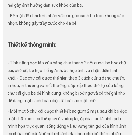
hại gây ảnh hưởng đến sức khỏe của bé.
- Bề mặt đồ chơi trơn nhẵn với các góc cạnh bo tròn không sắc
nhọn, không gây trầy xước cho da bé.
Thiết kế thông minh:
- Tính năng học tập của bảng chia thành 3 nội dung: bé học chữ
cái, chữ số; bé học Tiếng Anh; bé học tính và nhận diện hình
khối: - Các chữ cái được thể hiện theo 3 cách đúng dạng chuẩn:
in hoa, in thường và viết thường, sắp xếp theo thứ tự của bảng
chữ cái giúp bé dễ hình dung, không bị bỡ ngỡ và có thể ghi nhớ
dễ dàng một cách toàn diện tất cả các mặt chữ.
- Mỗi một ô chữ cái được thiết kế bao gồm 2 mặt, sau khi bé đọc
mặt chữ xong, có thể quay ô vuông lại, ở phía sau là hình ảnh
minh họa trực quan, sống động và từ vựng tên gọi của hình ảnh
có chứa chữ cái. Những hình ảnh đa dạng cho bé thêm nhiều