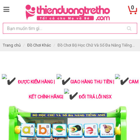
0
Trang chủ
Đồ Chơi Khác
Đồ Chơi Bộ Học Chữ Và Số Đa Năng Tiếng...
ĐƯỢC KIỂM HÀNG |
GIAO HÀNG THU TIỀN |
CAM
KẾT CHÍNH HÃNG|
ĐỔI TRẢ LỖI NSX