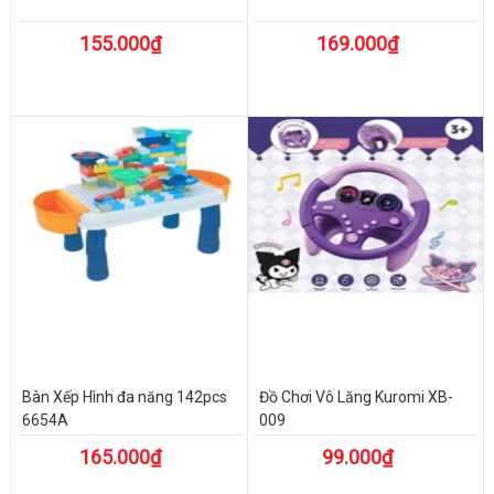
155.000₫
169.000₫
Bàn Xếp Hình đa năng 142pcs
Đồ Chơi Vô Lăng Kuromi XB-
6654A
009
165.000₫
99.000₫