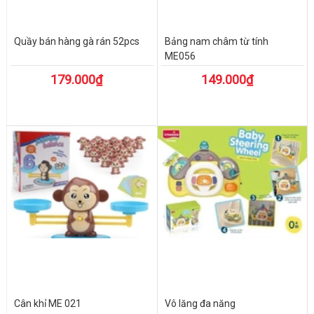
Quầy bán hàng gà rán 52pcs
Bảng nam châm từ tính
ME056
179.000₫
149.000₫
Cân khỉ ME 021
Vô lăng đa năng