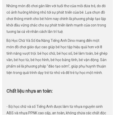
Những món đồ chơi gắn liền với tuổi thơ của mỗi đứa trẻ, do đó
có ảnh hưởng không nhỏ tới sự phát triển của bé. Lựa chọn đồ
chơi thông minh cho bé hôm nay chính là phương pháp tạo lập
khởi đầu vững chắc cho sự phát triển lành mạnh của con trong
tương lai cả về nhân cách lẫn trí tuệ.
Bộ Học Chữ Và Số Đa Năng Tiếng Anh Dino mang đến một
món đồ chơi giáo dục cao giúp bé học tập hiệu quả hơn với 8
tính năng vượt trội: bé học chữ, bé học số, bé làm toán, bé ghép
vần, bé học từ, bé học hình, bé học bảng tính, bé vận động. Sản
phẩm sẽ là phương pháp "đào tạo sớm", giúp phụ huynh thuận
tiện trong quá trình dạy trẻ từ nhỏ và để trẻ tự học một mình.
Chất liệu nhựa an toàn:
- Bộ học chữ và số Tiếng Anh được làm từ nhựa nguyên sinh
ABS và nhựa PPNK cao cấp, an toàn, không chứa các chất độc