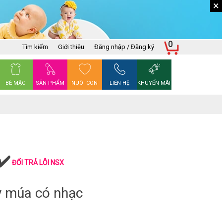
×
0
Tìm kiếm
Giới thiệu
Đăng nhập / Đăng ký
BÉ MẶC
SẢN PHẨM
NUÔI CON
LIÊN HỆ
KHUYẾN MÃI
ĐỔI TRẢ LỖI NSX
y múa có nhạc