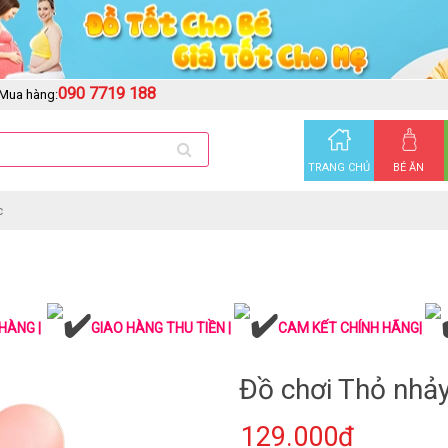
090 7719 188
Mua hàng:
TRANG CHỦ
BÉ ĂN
c
HÀNG |
GIAO HÀNG THU TIỀN |
CAM KẾT CHÍNH HÃNG|
Đồ chơi Thỏ nhả
129.000₫