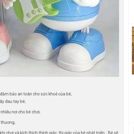
 đảm bảo an toàn cho sức khoẻ của bé;
gây đau tay bé;
nhiều nơi cho bé chơi;
 thương;
chơi và kích thích thính giác, thị giác của bé phát triển;
.
Bé sẽ