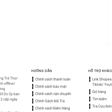
HƯỚNG DẪN
HỖ TRỢ KHÁ
ng Trẻ Thơ/
Chính sách thanh toán
Link Shopee
h offline/
Tiktok/ Yout
Chính sách bảo mật
óng
Giỏ hàng
Chính sách vận chuyển
3 Do Ủy ban
Tìm kiếm
12 cấp ngày
Chính Sách Đổi Trả
Tra Cứu Đơn
Chính sách Kiểm Hàng