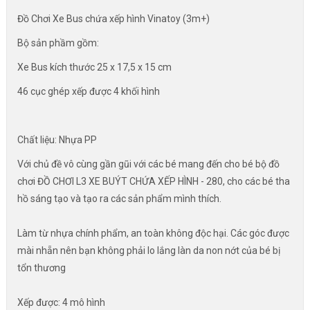
Đồ Chơi Xe Bus chứa xếp hình Vinatoy (3m+)
Bộ sản phầm gồm:
Xe Bus kích thước 25 x 17,5 x 15 cm
46 cục ghép xếp được 4 khối hình
Chất liệu: Nhựa PP
Với chủ đề vô cùng gần gũi với các bé mang đến cho bé bộ đồ
chơi ĐỒ CHƠI L3 XE BUÝT CHỨA XẾP HÌNH - 280, cho các bé tha
hồ sáng tạo và tạo ra các sản phẩm mình thích.
Làm từ nhựa chính phẩm, an toàn không độc hại. Các góc được
mài nhẵn nên bạn không phải lo lắng làn da non nớt của bé bị
tổn thương
Xếp được: 4 mô hình