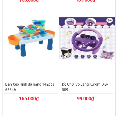
Bàn Xếp Hình đa năng 142pcs
Đồ Chơi Vô Lăng Kuromi XB-
6654A
009
165.000₫
99.000₫