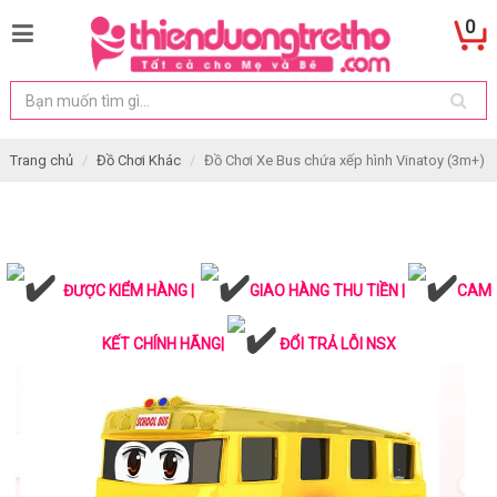
0
Trang chủ
Đồ Chơi Khác
Đồ Chơi Xe Bus chứa xếp hình Vinatoy (3m+)
ĐƯỢC KIỂM HÀNG |
GIAO HÀNG THU TIỀN |
CAM
KẾT CHÍNH HÃNG|
ĐỔI TRẢ LỖI NSX