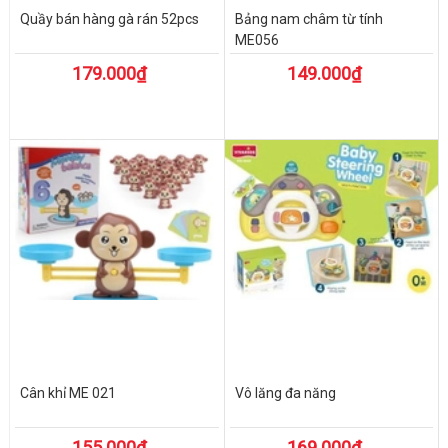
Quầy bán hàng gà rán 52pcs
Bảng nam châm từ tính
ME056
179.000₫
149.000₫
Cân khỉ ME 021
Vô lăng đa năng
155.000₫
169.000₫