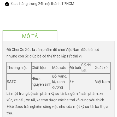
Giao hàng trong 24h nội thành TP.HCM
MÔ TẢ
Đồ Chơi Xe Xúc là sản phẩm đồ chơi Việt Nam đầu tiên có
những con ốc giúp bé có thể tháo lắp rất thú vị.
Số chi
Thương hiệu
Chất liệu
Màu sắc
Độ tuổi
Xuất xứ
tiết
Đỏ, vàng,
Nhựa
SATO
lá, xanh
3+
Việt Nam
nguyên sinh
dương
Là một trong bộ sản phẩm Kỹ sư tài ba gồm 4 sản phẩm: xe
xúc, xe cẩu, xe tải, xe trộn được các bé trai vô cùng yêu thích.
+ Bé được trải nghiệm công việc như của một kỹ sư tài ba thực
thụ.