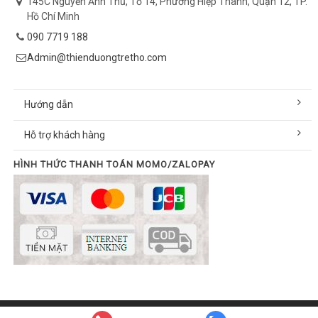
145C Nguyễn Ảnh Thủ, Tổ 14, Phường Hiệp Thành, Quận 12, TP.
Hồ Chí Minh
090 7719 188
Admin@thienduongtretho.com
Hướng dẫn
Hỗ trợ khách hàng
HÌNH THỨC THANH TOÁN MOMO/ZALOPAY
© Bản quyền thuộc về thienduongtretho.com | Cung cấp bởi
Sapo