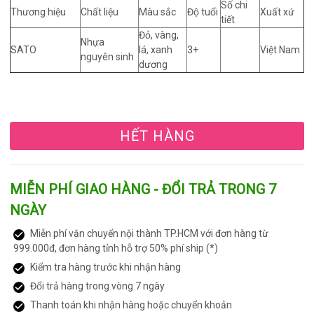
Số chi
Thương hiệu
Chất liệu
Màu sắc
Độ tuổi
Xuất xứ
tiết
Đỏ, vàng,
Nhựa
SATO
lá, xanh
3+
Việt Nam
nguyên sinh
dương
HẾT HÀNG
MIỄN PHÍ GIAO HÀNG - ĐỔI TRẢ TRONG 7
NGÀY
Miễn phí vận chuyển nội thành TP.HCM với đơn hàng từ
999.000đ, đơn hàng tỉnh hỗ trợ 50% phí ship (*)
Kiểm tra hàng trước khi nhận hàng
Đổi trả hàng trong vòng 7 ngày
Thanh toán khi nhận hàng hoặc chuyển khoản