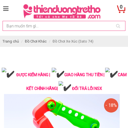
0
Trang chủ
Đồ Chơi Khác
Đồ Chơi Xe Xúc (Sato 74)
ĐƯỢC KIỂM HÀNG |
GIAO HÀNG THU TIỀN |
CAM
KẾT CHÍNH HÃNG|
ĐỔI TRẢ LỖI NSX
- 18%