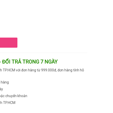
- ĐỔI TRẢ TRONG 7 NGÀY
h TP.HCM với đơn hàng từ 999.000đ, đơn hàng tỉnh hỗ
n hàng
ày
oặc chuyển khoản
nh TP.HCM