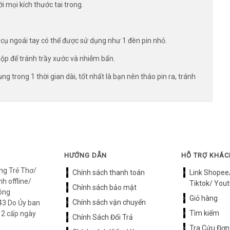
i mọi kích thước tai trong.
 cụ ngoái tay có thể được sử dụng như 1 đèn pin nhỏ.
hộp để tránh trầy xước và nhiễm bẩn.
ng trong 1 thời gian dài, tốt nhất là bạn nên tháo pin ra, tránh
HƯỚNG DẪN
HỖ TRỢ KHÁ
ng Trẻ Thơ/
Chính sách thanh toán
Link Shopee
h offline/
Tiktok/ Yout
Chính sách bảo mật
óng
Giỏ hàng
Chính sách vận chuyển
3 Do Ủy ban
Tìm kiếm
12 cấp ngày
Chính Sách Đổi Trả
Tra Cứu Đơn