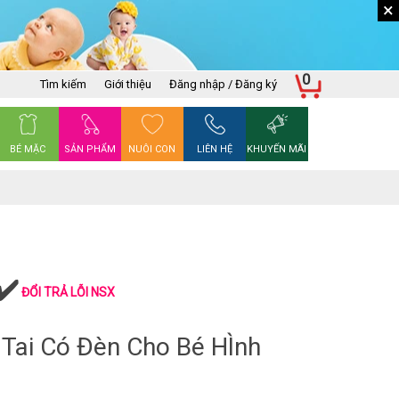
×
0
Tìm kiếm
Giới thiệu
Đăng nhập / Đăng ký
BÉ MẶC
SẢN PHẨM
NUÔI CON
LIÊN HỆ
KHUYẾN MÃI
ĐỔI TRẢ LỖI NSX
 Tai Có Đèn Cho Bé HÌnh