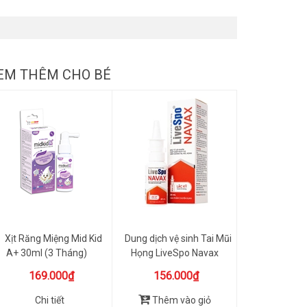
EM THÊM CHO BÉ
Xịt Răng Miệng Mid Kid
Dung dịch vệ sinh Tai Mũi
A+ 30ml (3 Tháng)
Họng LiveSpo Navax
20ml
169.000₫
156.000₫
Chi tiết
Thêm vào giỏ