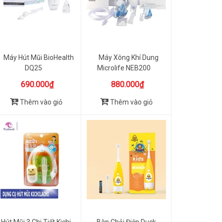
Máy Hút Mũi BioHealth
Máy Xông Khí Dung
DQ25
Microlife NEB200
690.000₫
880.000₫
Thêm vào giỏ
Thêm vào giỏ
Hút Mũi 3 Chi Tiết Kichi
Bàn Chải Điện Duck