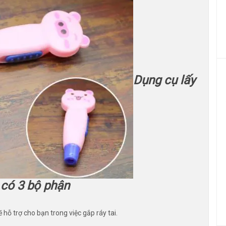
Dụng cụ lấy
i có 3 bộ phận
 hỗ trợ cho bạn trong việc gắp ráy tai.