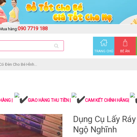
090 7719 188
Mua hàng:
TRANG CHỦ
BÉ ĂN
Có Đèn Cho Bé HÌnh...
HÀNG |
GIAO HÀNG THU TIỀN |
CAM KẾT CHÍNH HÃNG|
Dụng Cụ Lấy Ráy
Ngộ Nghĩnh