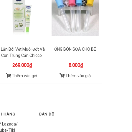
Lăn Bôi Vết Muỗi Đốt Và
ỐNG BÓN SỮA CHO BÉ
Côn Trùng Cắn Chicco
10ml
269.000₫
8.000₫
Thêm vào giỏ
Thêm vào giỏ
CH HÀNG
BẢN ĐỒ
/ Lazada/
ube/Tiki