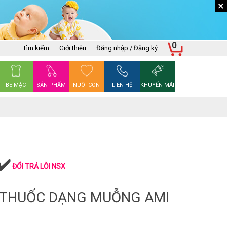
×
0
Tìm kiếm
Giới thiệu
Đăng nhập / Đăng ký
BÉ MẶC
SẢN PHẨM
NUÔI CON
LIÊN HỆ
KHUYẾN MÃI
ĐỔI TRẢ LỖI NSX
 THUỐC DẠNG MUỖNG AMI