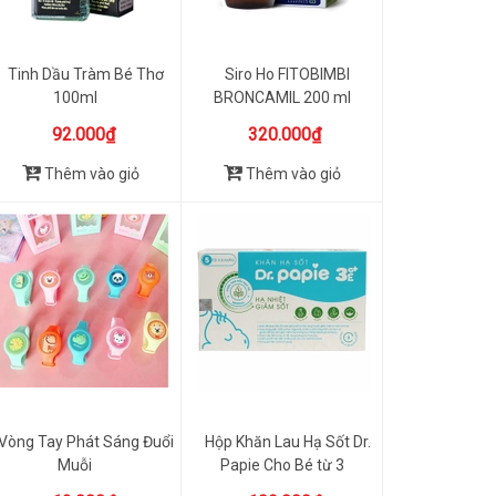
Tinh Dầu Tràm Bé Thơ
Siro Ho FITOBIMBI
100ml
BRONCAMIL 200 ml
(6m+)
92.000₫
320.000₫
Thêm vào giỏ
Thêm vào giỏ
Vòng Tay Phát Sáng Đuổi
Hộp Khăn Lau Hạ Sốt Dr.
Muỗi
Papie Cho Bé từ 3
Tháng...