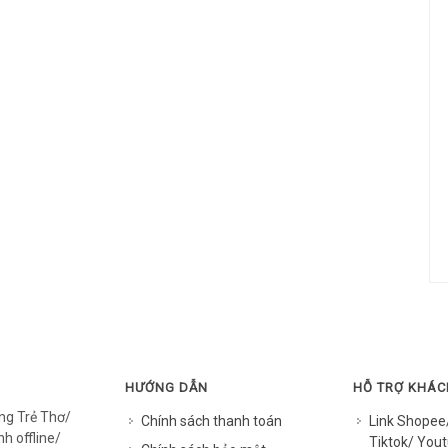
HƯỚNG DẪN
HỖ TRỢ KHÁ
ng Trẻ Thơ/
Chính sách thanh toán
Link Shopee
h offline/
Tiktok/ Yout