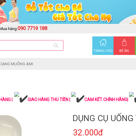
090 7719 188
Mua hàng:
TRANG CHỦ
BÉ ĂN
 DẠNG MUỖNG AMI
HÀNG |
GIAO HÀNG THU TIỀN |
CAM KẾT CHÍNH HÃNG|
DỤNG CỤ UỐNG
32.000₫