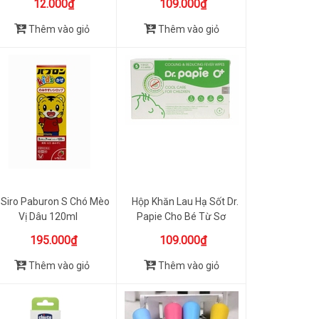
12.000₫
109.000₫
Thêm vào giỏ
Thêm vào giỏ
Siro Paburon S Chó Mèo
Hộp Khăn Lau Hạ Sốt Dr.
Vị Dâu 120ml
Papie Cho Bé Từ Sơ
Sinh...
195.000₫
109.000₫
Thêm vào giỏ
Thêm vào giỏ