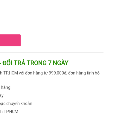
- ĐỔI TRẢ TRONG 7 NGÀY
h TP.HCM với đơn hàng từ 999.000đ, đơn hàng tỉnh hỗ
n hàng
ày
oặc chuyển khoản
nh TP.HCM