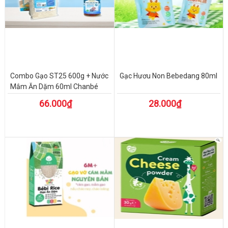
Combo Gạo ST25 600g + Nước
Gạc Hươu Non Bebedang 80ml
Mắm Ăn Dặm 60ml Chanbé
66.000₫
28.000₫