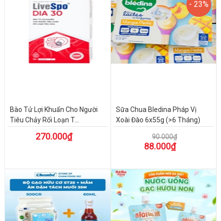
- 23%
- 23%
Bào Tử Lợi Khuẩn Cho Người
Sữa Chua Bledina Pháp Vị
Tiêu Chảy Rối Loạn T...
Xoài Đào 6x55g (>6 Tháng)
270.000₫
90.000₫
88.000₫