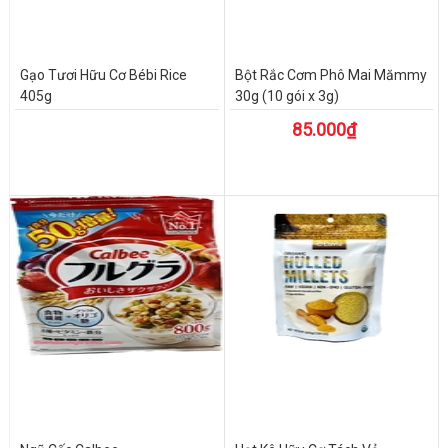
Gạo Tươi Hữu Cơ Bébi Rice
Bột Rắc Cơm Phô Mai Mămmy
405g
30g (10 gói x 3g)
85.000₫