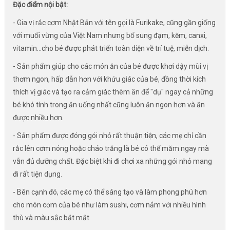
Đặc điểm nội bật:
- Gia vị rắc cơm Nhật Bản với tên gọi là Furikake, cũng gần giống
với muối vừng của Việt Nam nhưng bổ sung đạm, kẽm, canxi,
vitamin...cho bé được phát triển toàn diện về trí tuệ, miễn dịch.
- Sản phẩm giúp cho các món ăn của bé được khơi dậy mùi vị
thơm ngon, hấp dẫn hơn với khứu giác của bé, đồng thời kích
thích vị giác và tạo ra cảm giác thèm ăn để "dụ" ngay cả những
bé khó tính trong ăn uống nhất cũng luôn ăn ngon hơn và ăn
được nhiều hơn.
- Sản phẩm được đóng gói nhỏ rất thuận tiện, các mẹ chỉ cần
rắc lên cơm nóng hoặc cháo trắng là bé có thể măm ngay mà
vẫn đủ dưỡng chất. Đặc biệt khi đi chơi xa những gói nhỏ mang
đi rất tiện dụng.
- Bên cạnh đó, các mẹ có thể sáng tạo và làm phong phú hơn
cho món cơm của bé như làm sushi, cơm nắm với nhiều hình
thù và màu sắc bắt mắt