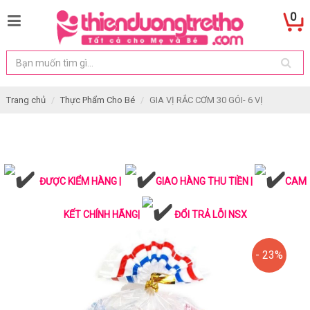
0
Trang chủ
Thực Phẩm Cho Bé
GIA VỊ RẮC CƠM 30 GÓI- 6 VỊ
ĐƯỢC KIỂM HÀNG |
GIAO HÀNG THU TIỀN |
CAM
KẾT CHÍNH HÃNG|
ĐỔI TRẢ LỖI NSX
- 23%