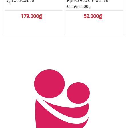
Ngũ Cốc Calbee
Hạt Kê Hữu Cơ Tách Vỏ
C'LaVie 200g
179.000₫
52.000₫