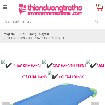
0
Trang chủ
Nôi, Giường, Quây Cũi
GIƯỜNG LƯỚI NGỦ TRƯA CHO BÉ AUTORU
ĐƯỢC KIỂM HÀNG |
GIAO HÀNG THU TIỀN |
CAM
KẾT CHÍNH HÃNG|
ĐỔI TRẢ LỖI NSX