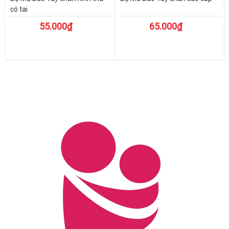
có tai
55.000₫
65.000₫