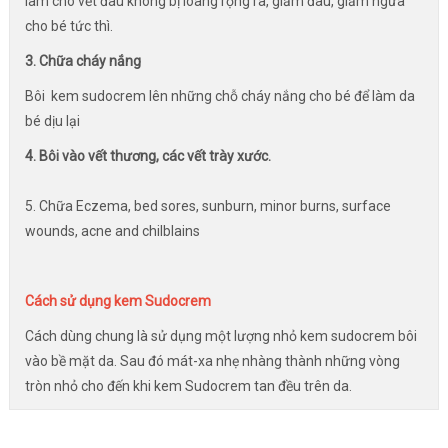
làm cho vết đau không bị loang rộng ra, giảm đau, giảm ngứa
cho bé tức thì.
3. Chữa cháy nắng
Bôi kem sudocrem lên những chỗ cháy nắng cho bé để làm da
bé dịu lại
4. Bôi vào vết thương, các vết trày xước.
5. Chữa Eczema, bed sores, sunburn, minor burns, surface
wounds, acne and chilblains
Cách sử dụng kem Sudocrem
Cách dùng chung là sử dụng một lượng nhỏ kem sudocrem bôi
vào bề mặt da. Sau đó mát-xa nhẹ nhàng thành những vòng
tròn nhỏ cho đến khi kem Sudocrem tan đều trên da.