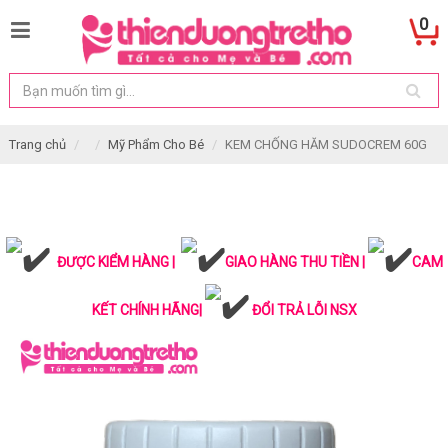
0
Trang chủ
Mỹ Phẩm Cho Bé
KEM CHỐNG HĂM SUDOCREM 60G
ĐƯỢC KIỂM HÀNG |
GIAO HÀNG THU TIỀN |
CAM
KẾT CHÍNH HÃNG|
ĐỔI TRẢ LỖI NSX