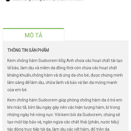
MÔ TẢ
THÔNG TIN SẢN PHẨM
Kem chống hăm Sudocrem 60g Anh chứa các hoạt chất tái tạo
tế bào, làm dịu và mềm da đồng thời còn chứa các hoạt chất
kháng khuẩn,chống hăm và dị ứng da cho bé, được chứng minh
lâm sàng để làm dịu, chữa lành và bảo vệ làn da mỏng manh
của em bé.
Kem chống hăm Sudocrem giúp phòng chống hăm da ở trẻ em
khi măc tã, bỉm lâu ngày gây nên các hiện tượng hăm, bí trong
những ngày hè nóng nực. Với kem bôi da Sudocrem, chúng sẽ
tạo một lớp bảo vệ, ngăn ngừa các chất thải (phân, nước tiểu)
tác động trực tiếp tới da, làm dịu các vết hăm, đổ trên da