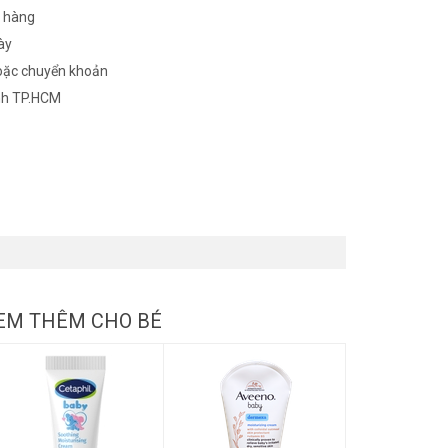
n hàng
ày
oặc chuyển khoản
nh TP.HCM
EM THÊM CHO BÉ