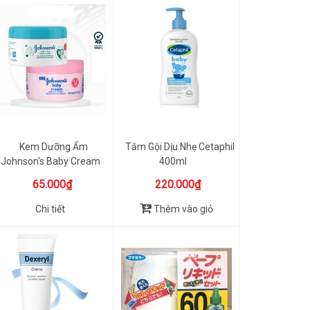
Kem Dưỡng Ẩm
Tắm Gội Dịu Nhẹ Cetaphil
Johnson's Baby Cream
400ml
50g
65.000₫
220.000₫
Chi tiết
Thêm vào giỏ