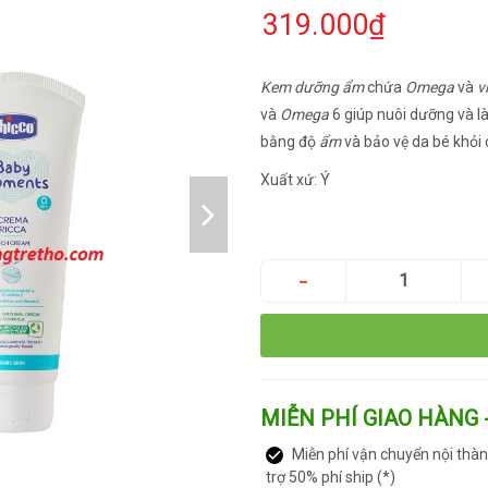
319.000₫
Kem dưỡng ẩm
chứa
Omega
và
v
và
Omega
6 giúp nuôi dưỡng và l
bằng độ
ẩm
và bảo vệ da bé khỏi 
Xuất xứ: Ý
MIỄN PHÍ GIAO HÀNG 
Miễn phí vận chuyển nội thàn
trợ 50% phí ship (*)