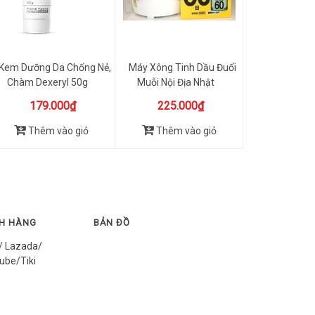
Kem Dưỡng Da Chống Nẻ,
Máy Xông Tinh Dầu Đuổi
Chàm Dexeryl 50g
Muỗi Nội Địa Nhật
179.000₫
225.000₫
Thêm vào giỏ
Thêm vào giỏ
CH HÀNG
BẢN ĐỒ
/ Lazada/
ube/Tiki