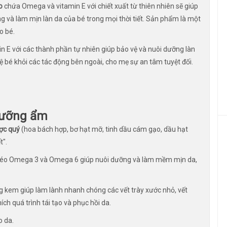
o
chứa Omega và vitamin E với chiết xuất từ thiên nhiên sẽ giúp
g và làm mịn làn da của bé trong mọi thời tiết. Sản phẩm là một
o bé.
 với các thành phần tự nhiên giúp bảo vệ và nuôi dưỡng làn
vệ bé khỏi các tác động bên ngoài, cho mẹ sự an tâm tuyệt đối.
dưỡng ẩm
ợc quý
(hoa bách hợp, bơ hạt mỡ, tinh dầu cám gạo, dầu hạt
t".
d béo Omega 3 và Omega 6 giúp nuôi dưỡng và làm mềm mịn da,
g kem giúp làm lành nhanh chóng các vết trày xước nhỏ, vết
ch quá trình tái tạo và phục hồi da.
o da.