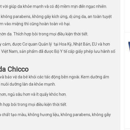
uyệt vời giúp da khỏe mạnh và có độ mềm mịn đến ngạc nhiên.
 không parabens, không gây kích ứng, dị ứng da, an toàn tuyệt
kem vào miệng thì cũng hoàn toàn vô hại.
 da. Thích hợp bôi trong mọi điều kiện thời tiết.
 cảm, được Cơ quan Quản lý tại Hoa Kỳ, Nhật Bản, EU và hơn
i Việt Nam, sản phẩm đã được Bộ Y tế cấp giấy phép lưu hành số
da Chicco
và bảo vệ da bé khỏi các tác động bên ngoài. Kem dưỡng ẩm
à nuôi dưỡng làn da khỏe mạnh.
hơn, ngủ sâu hơn và ít quấy khóc hơn.
 hợp bôi trong mọi điều kiện thời tiết.
 và chất tạo màu, không hương liệu, không parabens, không gây