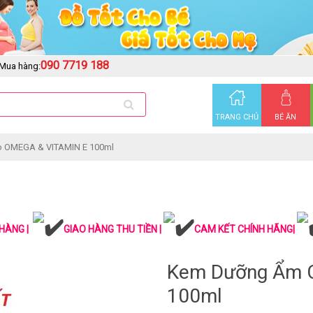
090 7719 188
Mua hàng:
TRANG CHỦ
BÉ ĂN
 OMEGA & VITAMIN E 100ml
HÀNG |
GIAO HÀNG THU TIỀN |
CAM KẾT CHÍNH HÃNG|
Kem Dưỡng Ẩm C
100ml