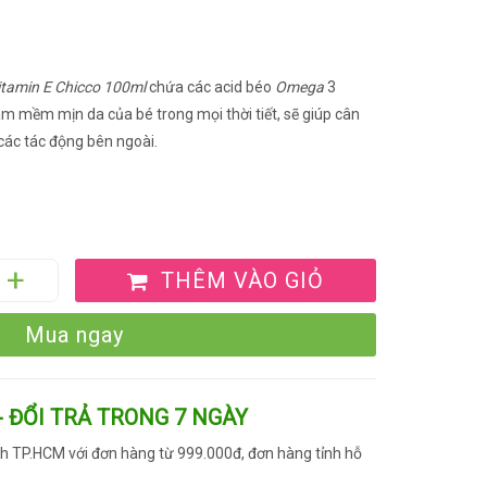
itamin E Chicco 100ml
chứa các acid béo
Omega
3
àm mềm mịn da của bé trong mọi thời tiết, sẽ giúp cân
các tác động bên ngoài.
THÊM VÀO GIỎ
Mua ngay
- ĐỔI TRẢ TRONG 7 NGÀY
h TP.HCM với đơn hàng từ 999.000đ, đơn hàng tỉnh hỗ