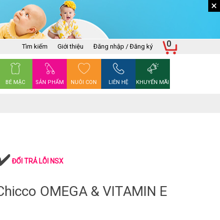
×
0
Tìm kiếm
Giới thiệu
Đăng nhập / Đăng ký
BÉ MẶC
SẢN PHẨM
NUÔI CON
LIÊN HỆ
KHUYẾN MÃI
ĐỔI TRẢ LỖI NSX
hicco OMEGA & VITAMIN E