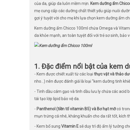
của da, giúp da luôn mềm mịn.
Kem dưỡng ẩm Chicc
mẹ cung cấp các dưỡng chất thiết yếu giúp nuôi dưỡn
gợi ý tuyệt vời cho mẹ khi lựa chọn kem dưỡng ẩm ch
Kem dưỡng ẩm Chicco 100ml chứa Omega và Vitamin E
da khỏe mạnh, an toàn tuyệt đối với trẻ sơ sinh, bảo 
1. Đặc điểm nổi bật của kem 
- Kem được chiết xuất từ các loại
thực vật và thảo dư
nho...) nên được đánh giá là loại "kem dưỡng tinh khiế
- Tinh dầu cám gạo và tinh dầu lưu ly chứa các aci
tái tạo lớp lipid bảo vệ da.
-
Panthenol (tiền tố vitamin B5) và Bơ hạt mỡ
có tron
mụn trứng cá nhé, kháng khuẩn cho da rất tốt, kích thí
- Kem bổ sung
Vitamin E
sẽ duy trì độ ẩm lý tưởng ch