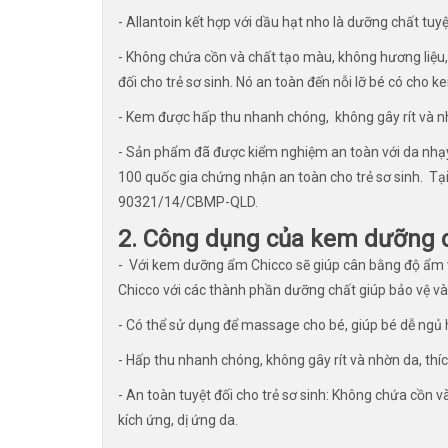
- Allantoin kết hợp với dầu hạt nho là dưỡng chất t
- Không chứa cồn và chất tạo màu, không hương liệu,
đối cho trẻ sơ sinh. Nó an toàn đến nỗi lỡ bé có cho 
- Kem được hấp thu nhanh chóng, không gây rít và nhờn
- Sản phẩm đã được kiểm nghiệm an toàn với da nhạy
100 quốc gia chứng nhận an toàn cho trẻ sơ sinh. Tạ
90321/14/CBMP-QLD.
2. Công dụng của kem dưỡng 
- Với kem dưỡng ẩm Chicco sẽ giúp cân bằng độ ẩm 
Chicco với các thành phần dưỡng chất giúp bảo vệ v
- Có thể sử dụng để massage cho bé, giúp bé dễ ngủ 
- Hấp thu nhanh chóng, không gây rít và nhờn da, thích
- An toàn tuyệt đối cho trẻ sơ sinh: Không chứa cồn
kích ứng, dị ứng da.