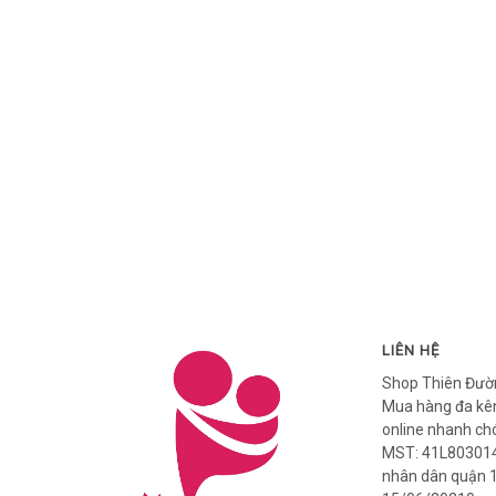
LIÊN HỆ
Shop Thiên Đườ
Mua hàng đa kên
online nhanh ch
MST: 41L803014
nhân dân quận 