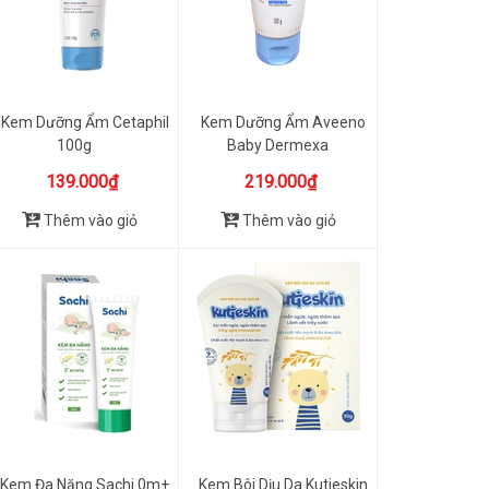
Kem Dưỡng Ẩm Cetaphil
Kem Dưỡng Ẩm Aveeno
100g
Baby Dermexa
Moisturizing C...
139.000₫
219.000₫
Thêm vào giỏ
Thêm vào giỏ
Kem Đa Năng Sachi 0m+
Kem Bôi Dịu Da Kutieskin