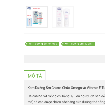
kem dưỡng ẩm chicco
kem dưỡng ẩm sơ sinh
MÔ TẢ
Kem Dưỡng Ẩm Chicco Chứa Omega và Vitamin E Tuy
Da của bé rất mỏng chỉ bằng 1/5 da người lớn nên dễ 
thế, bé cần được chăm sóc bằng sữa dưỡng thể hàng 