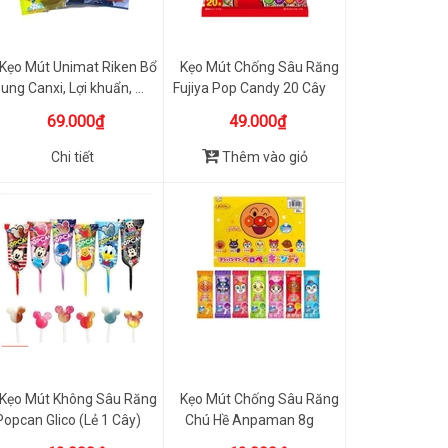
Kẹo Mút Unimat Riken Bổ
Kẹo Mút Chống Sâu Răng
ung Canxi, Lợi khuẩn, ...
Fujiya Pop Candy 20 Cây
69.000₫
49.000₫
Chi tiết
Thêm vào giỏ
Kẹo Mút Không Sâu Răng
Kẹo Mút Chống Sâu Răng
Popcan Glico (Lẻ 1 Cây)
Chú Hề Anpaman 8g