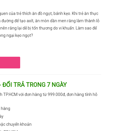
quen của trẻ thích ăn đồ ngọt, bánh kẹo. Khi trẻ ăn thực
á đường để tạo axít, ăn mòn dần men răng làm thành lỗ
 nên răng lại dễ bị tổn thương do vi khuẩn. Làm sao để
ông ngại kẹo ngọt?
- ĐỔI TRẢ TRONG 7 NGÀY
h TP.HCM với đơn hàng từ 999.000đ, đơn hàng tỉnh hỗ
n hàng
ày
oặc chuyển khoản