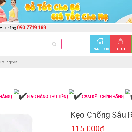
090 7719 188
Mua hàng:
TRANG CHỦ
BÉ ĂN
Sữa Pigeon
HÀNG |
GIAO HÀNG THU TIỀN |
CAM KẾT CHÍNH HÃNG|
Kẹo Chống Sâu R
115.000₫