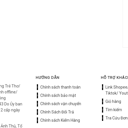
HƯỚNG DẪN
HỖ TRỢ KHÁ
ng Trẻ Thơ/
Chính sách thanh toán
Link Shopee
h offline/
Tiktok/ Yout
Chính sách bảo mật
óng
Giỏ hàng
Chính sách vận chuyển
3 Do Ủy ban
Tìm kiếm
12 cấp ngày
Chính Sách Đổi Trả
Tra Cứu Đơn
Chính sách Kiểm Hàng
 Ảnh Thủ, Tổ