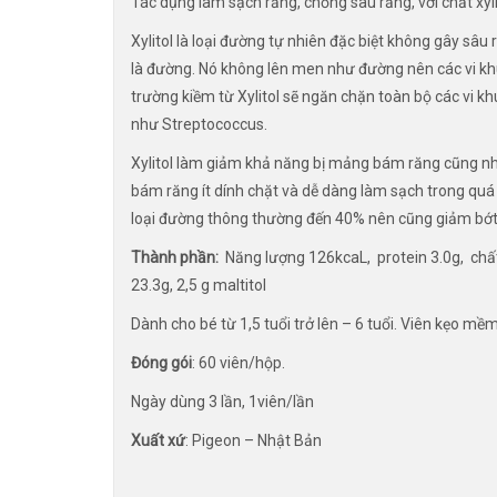
Tác dụng làm sạch răng, chống sâu răng, với chất xy
Xylitol là loại đường tự nhiên đặc biệt không gây sâ
là đường. Nó không lên men như đường nên các vi khu
trường kiềm từ Xylitol sẽ ngăn chặn toàn bộ các vi k
như Streptococcus.
Xylitol làm giảm khả năng bị mảng bám răng cũng n
bám răng ít dính chặt và dễ dàng làm sạch trong quá t
loại đường thông thường đến 40% nên cũng giảm bớt k
Thành phần:
Năng lượng 126kcaL, protein 3.0g, chấ
23.3g, 2,5 g maltitol
Dành cho bé từ 1,5 tuổi trở lên – 
Đóng gói
: 60 viên/hộp.
Ngày dùng 3 lần, 1viên/lần
Xuất xứ
: Pigeon – Nhật Bản