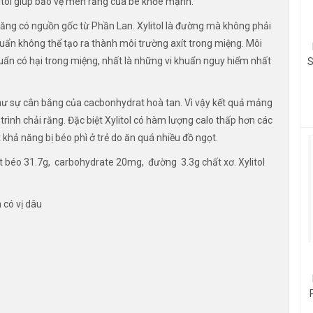
litol giúp bảo vệ men răng của bé khỏe mạnh.
u răng có nguồn gốc từ Phần Lan. Xylitol là đường mà không phải
ẩn không thể tạo ra thành môi trường axít trong miệng. Môi
huẩn có hại trong miệng, nhất là những vi khuẩn nguy hiểm nhất
S
hư sự cân bằng của cacbonhydrat hoà tan. Vì vậy kết quả mảng
rình chải răng. Đặc biệt Xylitol có hàm lượng calo thấp hơn các
hả năng bị béo phì ở trẻ do ăn quá nhiều đồ ngọt.
t béo 31.7g, carbohydrate 20mg, đường 3.3g chất xơ. Xylitol
6 tuổi. Viên kẹo mềm có vị dâu