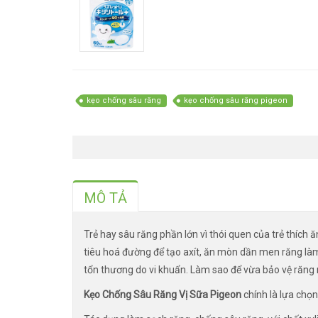
kẹo chống sâu răng
kẹo chống sâu răng pigeon
MÔ TẢ
Trẻ hay sâu răng phần lớn vì thói quen của trẻ thích 
tiêu hoá đường để tạo axít, ăn mòn dần men răng làm 
tổn thương do vi khuẩn. Làm sao để vừa bảo vệ răng 
Kẹo Chống Sâu Răng Vị Sữa Pigeon
chính là lựa chọ