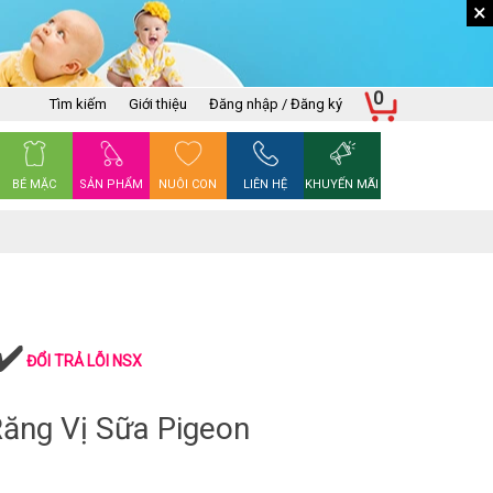
×
0
Tìm kiếm
Giới thiệu
Đăng nhập / Đăng ký
BÉ MẶC
SẢN PHẨM
NUÔI CON
LIÊN HỆ
KHUYẾN MÃI
ĐỔI TRẢ LỖI NSX
ăng Vị Sữa Pigeon