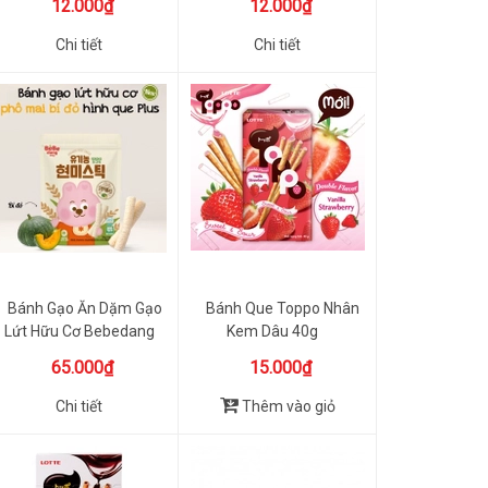
12.000₫
12.000₫
Chi tiết
Chi tiết
Bánh Gạo Ăn Dặm Gạo
Bánh Que Toppo Nhân
Lứt Hữu Cơ Bebedang
Kem Dâu 40g
30g
65.000₫
15.000₫
Chi tiết
Thêm vào giỏ