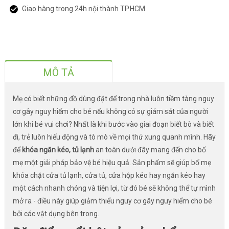
Giao hàng trong 24h nội thành TP.HCM
MÔ TẢ
Mẹ có biết những đồ dùng đặt để trong nhà luôn tiềm tàng nguy
cơ gây nguy hiểm cho bé nếu không có sự giám sát của người
lớn khi bé vui chơi? Nhất là khi bước vào giai đoạn biết bò và biết
đi, trẻ luôn hiếu động và tò mò về mọi thứ xung quanh mình. Hãy
để
khóa ngăn kéo, tủ lạnh
an toàn dưới đây mang đến cho bố
mẹ một giải pháp bảo vệ bé hiệu quả. Sản phẩm sẽ giúp bố mẹ
khóa chặt cửa tủ lạnh, cửa tủ, cửa hộp kéo hay ngăn kéo hay
một cách nhanh chóng và tiện lợi, từ đó bé sẽ không thể tự mình
mở ra - điều này giúp giảm thiểu nguy cơ gây nguy hiểm cho bé
bởi các vật dụng bên trong.