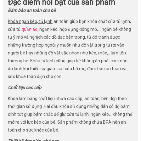
Đặc điểm nổi bật của sản phẩm
Đảm bảo an toàn cho bé
Khóa ngăn kéo, tủ lạnh
an toàn giúp bạn khóa chặt cửa tủ lạnh,
cửa tủ
quần áo
, ngăn kéo, hộp đựng đóng mở,... ngăn bé không
tự ý mở và nghịch các đồ đạc bên trong, từ đó tránh được
những trường hợp ngoài ý muốn như đồ vật trong tủ rơi vào
người bé hay những đồ vật sắc nhọn như kéo, móc,.. làm tổn
thương bé. Khóa tủ lạnh cũng giúp bé không ăn phải các món
ăn lạnh khi thiếu sự giám sát của bố mẹ, đảm bảo an toàn và
sức khỏe toàn diện cho con.
Chất liệu cao cấp
Khóa làm bằng chất liệu nhựa cao cấp, an toàn, bền đẹp theo
thời gian sử dụng. Hai đầu khóa sử dụng miếng dán có độ bám
dính tốt giúp bám chắc để giữ cửa tủ lạnh, ngăn kéo,.. không thể
mở ra với lực kéo của bé. Sản phẩm không chứa BPA nên an
toàn cho sức khỏe của bé.