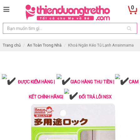
0
Trang chủ
An Toàn Trong Nhà
Khoá Ngăn Kéo Tủ Lạnh Ansinmama
ĐƯỢC KIỂM HÀNG |
GIAO HÀNG THU TIỀN |
CAM
KẾT CHÍNH HÃNG|
ĐỔI TRẢ LỖI NSX