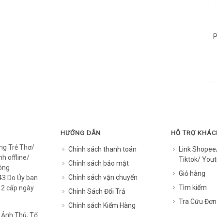
P
HƯỚNG DẪN
HỖ TRỢ KHÁ
ng Trẻ Thơ/
Chính sách thanh toán
Link Shopee
h offline/
Tiktok/ Yout
Chính sách bảo mật
óng
Giỏ hàng
Chính sách vận chuyển
3 Do Ủy ban
Tìm kiếm
12 cấp ngày
Chính Sách Đổi Trả
Tra Cứu Đơn
Chính sách Kiểm Hàng
 Ảnh Thủ, Tổ