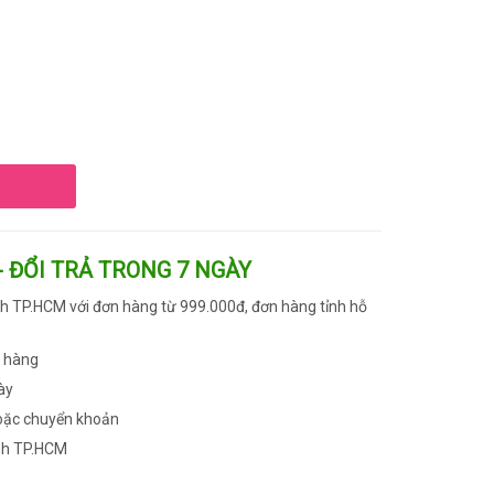
- ĐỔI TRẢ TRONG 7 NGÀY
h TP.HCM với đơn hàng từ 999.000đ, đơn hàng tỉnh hỗ
n hàng
ày
oặc chuyển khoản
nh TP.HCM