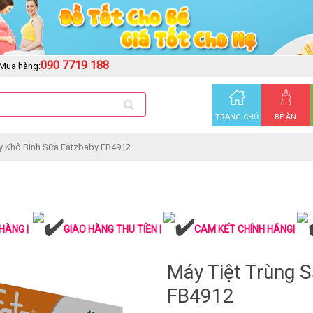
090 7719 188
Mua hàng:
TRANG CHỦ
BÉ ĂN
ấy Khô Bình Sữa Fatzbaby FB4912
HÀNG |
GIAO HÀNG THU TIỀN |
CAM KẾT CHÍNH HÃNG|
Máy Tiệt Trùng 
FB4912