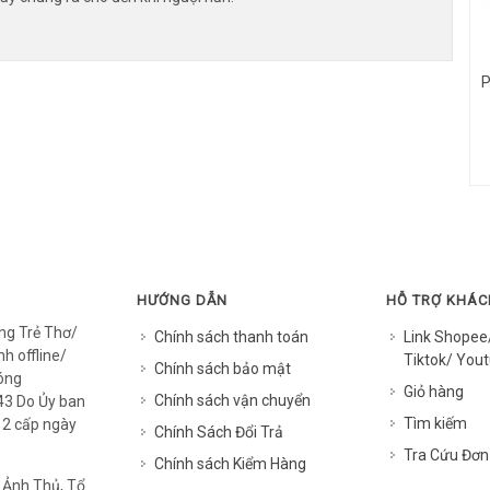
P
HƯỚNG DẪN
HỖ TRỢ KHÁ
ng Trẻ Thơ/
Chính sách thanh toán
Link Shopee
h offline/
Tiktok/ Yout
Chính sách bảo mật
óng
Giỏ hàng
Chính sách vận chuyển
3 Do Ủy ban
Tìm kiếm
12 cấp ngày
Chính Sách Đổi Trả
Tra Cứu Đơn
Chính sách Kiểm Hàng
 Ảnh Thủ, Tổ