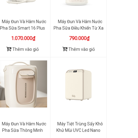
Máy Đun Và Hâm Nước
Máy Đun Và Hâm Nước
Pha Sữa Smart 16 Plus
Pha Sữa Điều Khiển Từ Xa
FB3870HB
Th...
1.070.000₫
790.000₫
Thêm vào giỏ
Thêm vào giỏ
Máy Đun Và Hâm Nước
Máy Tiệt Trùng Sấy Khô
Pha Sữa Thông Minh
Khử Mùi UVC Led Nano
Fatzbaby...
Pla...