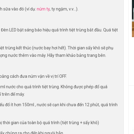
nh sữa vào đó (ví dụ:
núm ty
, ty ngậm, v.v...).
èn LED bật sáng báo hiệu quá trình tiệt trùng bắt đầu. Quá tiệt
tiệt trùng kết thúc (nước bay hơi hết). Thời gian sấy khô sẽ phụ
 lượng nước thêm vào máy. Hãy tham khảo bảng trang bên.
bằng cách đưa núm vặn về vị trí OFF.
ml nước cho quá trình tiệt trùng. Không được phép đổ quá
ỉ trên đế máy.
Nếu đổ ít hơn 150ml , nước sẽ cạn khi chưa đến 12 phút, quá trình
ị thời gian của toàn bộ quá trình (tiệt trùng + sấy khô)
lấy chúng ra cho đến khi nguội hẳn.