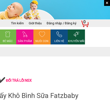
×
0
Tìm kiếm
Giới thiệu
Đăng nhập / Đăng ký
BÉ MẶC
SẢN PHẨM
NUÔI CON
LIÊN HỆ
KHUYẾN MÃI
ĐỔI TRẢ LỖI NSX
Sấy Khô Bình Sữa Fatzbaby