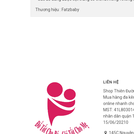
Thương hiệu : Fatzbaby
LIÊN HỆ
Shop Thiên Đườ
Mua hàng đa kên
online nhanh ch
MST: 41L803014
nhân dân quận 
15/06/20210
145C Nguyễn