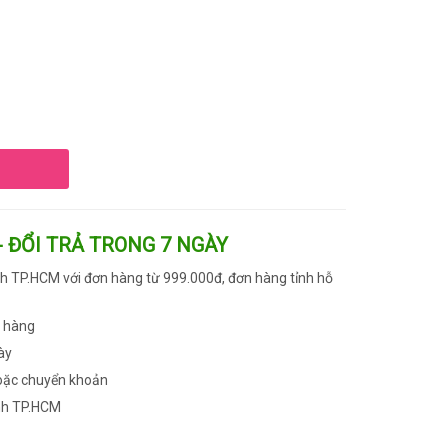
- ĐỔI TRẢ TRONG 7 NGÀY
h TP.HCM với đơn hàng từ 999.000đ, đơn hàng tỉnh hỗ
n hàng
ày
oặc chuyển khoản
nh TP.HCM