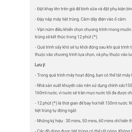
- Đặt khay lên trên giá để bình sữa và đặt phụ kiện bì
- Đậy nắp máy tiệt trùng. Cắm dây điện vào ổ cắm.
- Vặn núm điều khiển chọn chương trình mong muốn. Đ
trùng sẽ kết thúc trong 12 phút (*).
- Quá trình sấy khô sẽ tự khởi động sau khi quá trình 
thuộc vào chương trình lựa chọn, và phụ thuộc vào
Lưu ý:
- Trong quá trình máy hoạt động, bạn có thể tắt máy 
- Nhà sản xuất khuyến cáo nên sử dụng chính xác150
160ml nước, vì nước sẽ tràn mực nước tối đa được ch
- 12 phút (*) là thời gian để bay hơi hết 150ml nước. 
tiệt trùng tự động ngắt
- Những ký hiệu : 30 mins, 50 mins, 60 mins chỉ hiển th
- Các đồ dùng được tiệt trùng có thể rất nóng. Không 