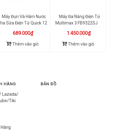
Máy Đun Và Hâm Nước
Máy Đa Năng Điện Tử
ha Sữa Điện Tử Quick 12
Multimax 3 FB9322SJ
FB...
689.000₫
1.450.000₫
Thêm vào giỏ
Thêm vào giỏ
CH HÀNG
BẢN ĐỒ
/ Lazada/
ube/Tiki
 Hàng