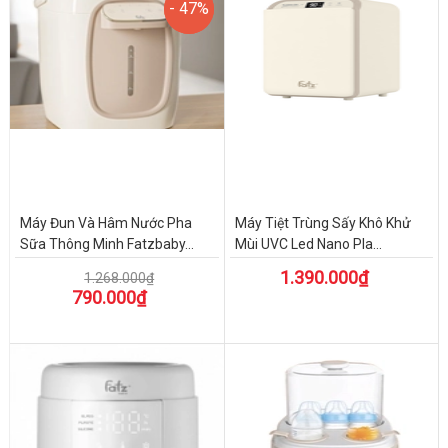
- 47%
- 47%
Máy Đun Và Hâm Nước Pha
Máy Tiệt Trùng Sấy Khô Khử
Sữa Thông Minh Fatzbaby...
Mùi UVC Led Nano Pla...
1.390.000₫
1.268.000₫
790.000₫