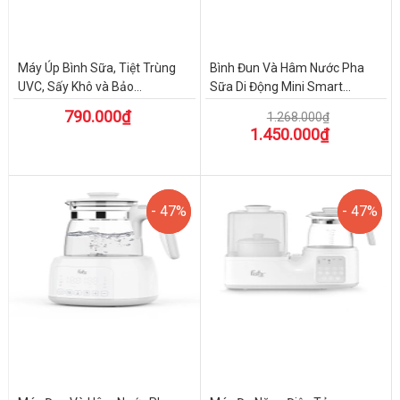
Máy Úp Bình Sữa, Tiệt Trùng
Bình Đun Và Hâm Nước Pha
UVC, Sấy Khô và Bảo...
Sữa Di Động Mini Smart...
790.000₫
1.268.000₫
1.450.000₫
- 47%
- 47%
- 47%
- 47%