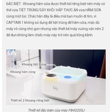
ĐẶC BIỆT : Khoang hâm sữa được thiết kế riêng biệt nên máy có
thể vừa TIỆT TRÙNG/SẤY KHÔ/ HẤP THỨC ĂN vừa HÂM SỮA
cùng một lúc. Chắc hẳn đây là điều mà bạn muốn đi tìm, vì
CAPTAIN 1 không sử dụng đế tiệt trùng để hâm sữa, mặc dù
máy vô cùng nhỏ gọn nhưng việc thiết kế máy vuông vắn nên 2
đế đun không làm chiếc máy này trở nên quá kồng kềnh.
Thiết kế đặc biện của máy FB4320SJ