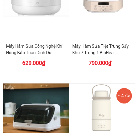
Máy Hâm Sữa Công Nghệ Khí
Máy Hâm Sữa Tiệt Trùng Sấy
Nóng Bảo Toàn Dinh Dư...
Khô 7 Trong 1 BioHea...
629.000₫
790.000₫
- 47%
- 47%