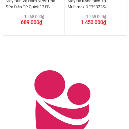
Máy Đun Và Hâm Nước Pha
Máy Đa Năng Điện Tử
Sữa Điện Tử Quick 12 FB...
Multimax 3 FB9322SJ
1.268.000₫
1.268.000₫
689.000₫
1.450.000₫