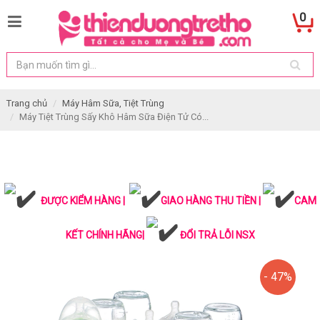
0
Trang chủ
Máy Hâm Sữa, Tiệt Trùng
Máy Tiệt Trùng Sấy Khô Hâm Sữa Điện Tử Có...
ĐƯỢC KIỂM HÀNG |
GIAO HÀNG THU TIỀN |
CAM
KẾT CHÍNH HÃNG|
ĐỔI TRẢ LỖI NSX
- 47%