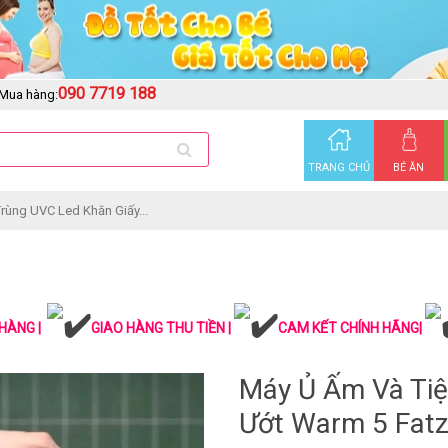
090 7719 188
Mua hàng:
TRANG CHỦ
BÉ ĂN
rùng UVC Led Khăn Giấy...
HÀNG |
GIAO HÀNG THU TIỀN |
CAM KẾT CHÍNH HÃNG|
Máy Ủ Ấm Và Tiệ
Ướt Warm 5 Fat