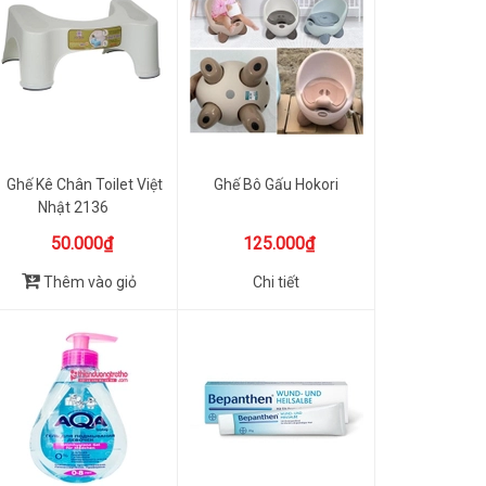
Ghế Kê Chân Toilet Việt
Ghế Bô Gấu Hokori
Nhật 2136
50.000₫
125.000₫
Thêm vào giỏ
Chi tiết