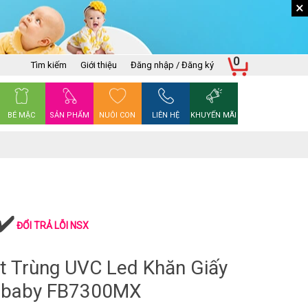
×
0
Tìm kiếm
Giới thiệu
Đăng nhập / Đăng ký
BÉ MẶC
SẢN PHẨM
NUÔI CON
LIÊN HỆ
KHUYẾN MÃI
ĐỔI TRẢ LỖI NSX
t Trùng UVC Led Khăn Giấy
zbaby FB7300MX