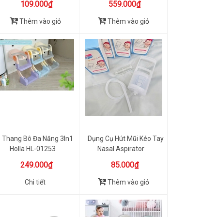
109.000₫
559.000₫
Thêm vào giỏ
Thêm vào giỏ
Thang Bô Đa Năng 3In1
Dụng Cụ Hút Mũi Kéo Tay
Holla HL-01253
Nasal Aspirator
249.000₫
85.000₫
Chi tiết
Thêm vào giỏ