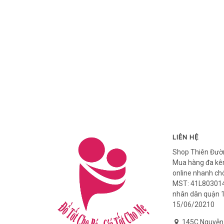
LIÊN HỆ
Shop Thiên Đườ
Mua hàng đa kên
online nhanh ch
MST: 41L803014
nhân dân quận 
15/06/20210
145C Nguyễn