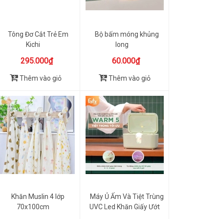
Tông Đơ Cắt Trẻ Em
Bộ bấm móng khủng
Kichi
long
295.000₫
60.000₫
Thêm vào giỏ
Thêm vào giỏ
Khăn Muslin 4 lớp
Máy Ủ Ấm Và Tiệt Trùng
70x100cm
UVC Led Khăn Giấy Ướt
Wa...