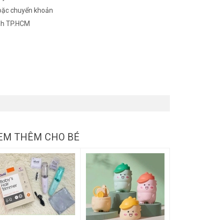
oặc chuyển khoản
nh TP.HCM
EM THÊM CHO BÉ