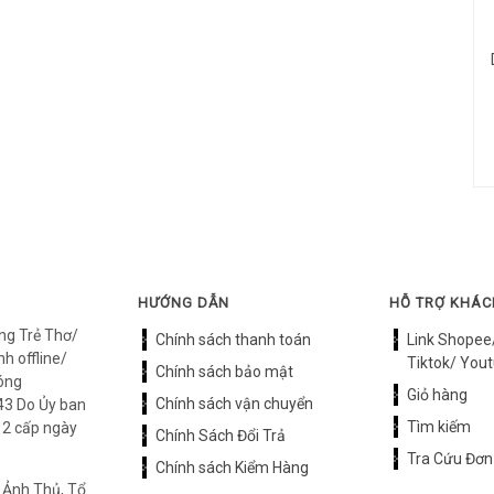
HƯỚNG DẪN
HỖ TRỢ KHÁ
ng Trẻ Thơ/
Chính sách thanh toán
Link Shopee
h offline/
Tiktok/ Yout
Chính sách bảo mật
óng
Giỏ hàng
Chính sách vận chuyển
3 Do Ủy ban
Tìm kiếm
12 cấp ngày
Chính Sách Đổi Trả
Tra Cứu Đơn
Chính sách Kiểm Hàng
 Ảnh Thủ, Tổ