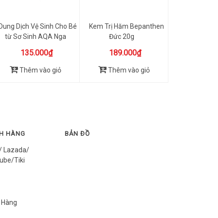
Dung Dịch Vệ Sinh Cho Bé
Kem Trị Hăm Bepanthen
từ Sơ Sinh AQA Nga
Đức 20g
250ml
135.000₫
189.000₫
Thêm vào giỏ
Thêm vào giỏ
CH HÀNG
BẢN ĐỒ
/ Lazada/
ube/Tiki
 Hàng