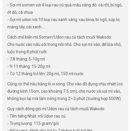
- Sợi mì somen với 4 loại rau củ quả màu vàng đỏ: cà rốt, bí ngô,
ớt đỏ, cà chua
- Sợi mì udon với 10 loại rau xanh vàng: rau bina, bí ngô, súp lơ,
măng tây, cải xanh....
Cách chế biến mì Somen/Udon rau củ tách muối Wakodo:
Cho nước vào nấu sôi trong nồi nhỏ. Cho sợi mì vào, để lửa nhỏ,
luộc trong 8 phút rưỡi.
- 7,8 tháng: 5-10g mì
- 9-11 tháng: 15-20g mì
- Từ 12 tháng trở lên: 20g mì, 150 ml nước
Cũng có thể nấu bằng lò vi sóng. Cho vào đồ đựng chịu nhiệt (có
đường kính 15cm, cao khoảng 7.5 cm), cho nước và sợi mì vào,
không bọc lại mà làm nóng trong 2~3 phút (trường hợp 500W).
Quy cách đóng gói mì Udon rau củ tách muối Wakodo
- Tên tiếng Nhật: mì Udon rau củ
- Trọng lượng: 115 gram/gói
- Đối tượng: dành cho trẻ từ 7 tháng tuổi trở lên