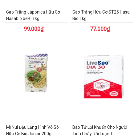
Gạo Trắng Japonica Hữu Cơ
Gạo Trắng Hữu Cơ ST25 Hasa
Hasabio beBi 1kg
Bio 1kg
99.000₫
77.000₫
Mì Nui Đậu Lăng Hình Vỏ Sò
Bào Tử Lợi Khuẩn Cho Người
Hữu Cơ Bio Junior 200g
Tiêu Chảy Rối Loạn T...