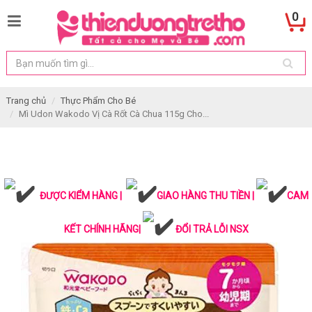
0
Trang chủ
Thực Phẩm Cho Bé
Mì Udon Wakodo Vị Cà Rốt Cà Chua 115g Cho...
ĐƯỢC KIỂM HÀNG |
GIAO HÀNG THU TIỀN |
CAM
KẾT CHÍNH HÃNG|
ĐỔI TRẢ LỖI NSX