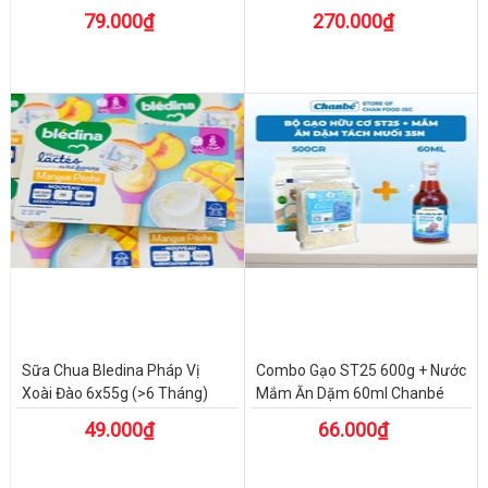
79.000₫
270.000₫
Sữa Chua Bledina Pháp Vị
Combo Gạo ST25 600g + Nước
Xoài Đào 6x55g (>6 Tháng)
Mắm Ăn Dặm 60ml Chanbé
49.000₫
66.000₫