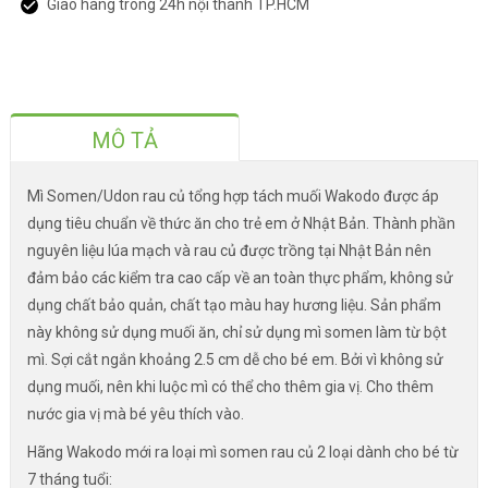
Giao hàng trong 24h nội thành TP.HCM
MÔ TẢ
Mì Somen/Udon rau củ tổng hợp tách muối Wakodo được áp
dụng tiêu chuẩn về thức ăn cho trẻ em ở Nhật Bản. Thành phần
nguyên liệu lúa mạch và rau củ được trồng tại Nhật Bản nên
đảm bảo các kiểm tra cao cấp về an toàn thực phẩm, không sử
dụng chất bảo quản, chất tạo màu hay hương liệu. Sản phẩm
này không sử dụng muối ăn, chỉ sử dụng mì somen làm từ bột
mì. Sợi cắt ngắn khoảng 2.5 cm dễ cho bé em. Bởi vì không sử
dụng muối, nên khi luộc mì có thể cho thêm gia vị. Cho thêm
nước gia vị mà bé yêu thích vào.
Hãng Wakodo mới ra loại mì somen rau củ 2 loại dành cho bé từ
7 tháng tuổi: