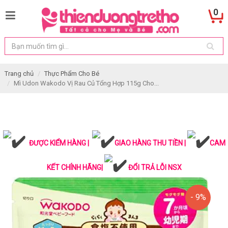
0
Trang chủ
Thực Phẩm Cho Bé
Mì Udon Wakodo Vị Rau Củ Tổng Hợp 115g Cho...
ĐƯỢC KIỂM HÀNG |
GIAO HÀNG THU TIỀN |
CAM
KẾT CHÍNH HÃNG|
ĐỔI TRẢ LỖI NSX
- 9%