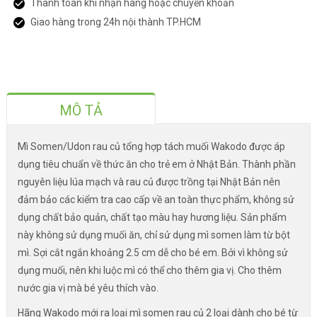
Thanh toán khi nhận hàng hoặc chuyển khoản
Giao hàng trong 24h nội thành TP.HCM
MÔ TẢ
Mì Somen/Udon rau củ tổng hợp tách muối Wakodo được áp
dụng tiêu chuẩn về thức ăn cho trẻ em ở Nhật Bản. Thành phần
nguyên liệu lúa mạch và rau củ được trồng tại Nhật Bản nên
đảm bảo các kiểm tra cao cấp về an toàn thực phẩm, không sử
dụng chất bảo quản, chất tạo màu hay hương liệu. Sản phẩm
này không sử dụng muối ăn, chỉ sử dụng mì somen làm từ bột
mì. Sợi cắt ngắn khoảng 2.5 cm dễ cho bé em. Bởi vì không sử
dụng muối, nên khi luộc mì có thể cho thêm gia vị. Cho thêm
nước gia vị mà bé yêu thích vào.
Hãng Wakodo mới ra loại mì somen rau củ 2 loại dành cho bé từ