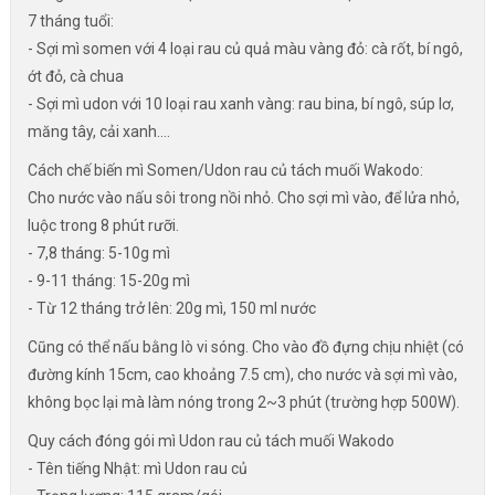
7 tháng tuổi:
- Sợi mì somen với 4 loại rau củ quả màu vàng đỏ: cà rốt, bí ngô,
ớt đỏ, cà chua
- Sợi mì udon với 10 loại rau xanh vàng: rau bina, bí ngô, súp lơ,
măng tây, cải xanh....
Cách chế biến mì Somen/Udon rau củ tách muối Wakodo:
Cho nước vào nấu sôi trong nồi nhỏ. Cho sợi mì vào, để lửa nhỏ,
luộc trong 8 phút rưỡi.
- 7,8 tháng: 5-10g mì
- 9-11 tháng: 15-20g mì
- Từ 12 tháng trở lên: 20g mì, 150 ml nước
Cũng có thể nấu bằng lò vi sóng. Cho vào đồ đựng chịu nhiệt (có
đường kính 15cm, cao khoảng 7.5 cm), cho nước và sợi mì vào,
không bọc lại mà làm nóng trong 2~3 phút (trường hợp 500W).
Quy cách đóng gói mì Udon rau củ tách muối Wakodo
- Tên tiếng Nhật: mì Udon rau củ