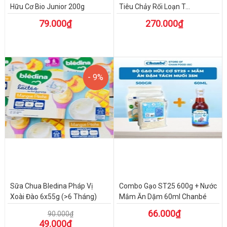
Hữu Cơ Bio Junior 200g
Tiêu Chảy Rối Loạn T...
79.000₫
270.000₫
- 9%
- 9%
Sữa Chua Bledina Pháp Vị
Combo Gạo ST25 600g + Nước
Xoài Đào 6x55g (>6 Tháng)
Mắm Ăn Dặm 60ml Chanbé
66.000₫
90.000₫
49.000₫