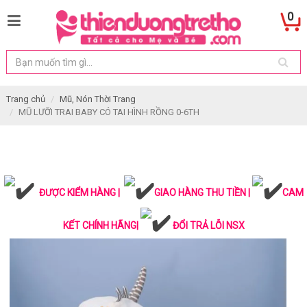
0
Trang chủ
Mũ, Nón Thời Trang
MŨ LƯỠI TRAI BABY CÓ TAI HÌNH RỒNG 0-6TH
ĐƯỢC KIỂM HÀNG |
GIAO HÀNG THU TIỀN |
CAM
KẾT CHÍNH HÃNG|
ĐỔI TRẢ LỖI NSX