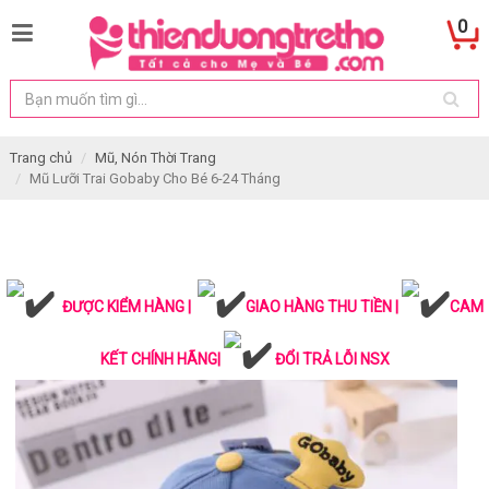
0
Trang chủ
Mũ, Nón Thời Trang
Mũ Lưỡi Trai Gobaby Cho Bé 6-24 Tháng
ĐƯỢC KIỂM HÀNG |
GIAO HÀNG THU TIỀN |
CAM
KẾT CHÍNH HÃNG|
ĐỔI TRẢ LỖI NSX