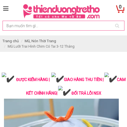
0
Trang chủ
Mũ, Nón Thời Trang
Mũ Lưỡi Trai Hình Chim Có Tai 3-12 Tháng
ĐƯỢC KIỂM HÀNG |
GIAO HÀNG THU TIỀN |
CAM
KẾT CHÍNH HÃNG|
ĐỔI TRẢ LỖI NSX