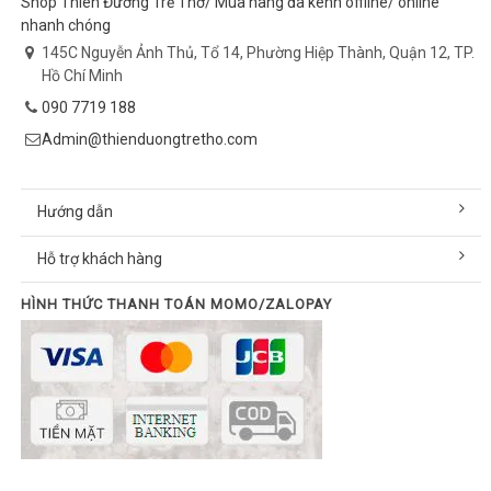
Shop Thiên Đường Trẻ Thơ/ Mua hàng đa kênh offline/ online
nhanh chóng
145C Nguyễn Ảnh Thủ, Tổ 14, Phường Hiệp Thành, Quận 12, TP.
Hồ Chí Minh
090 7719 188
Admin@thienduongtretho.com
Hướng dẫn
Hỗ trợ khách hàng
HÌNH THỨC THANH TOÁN MOMO/ZALOPAY