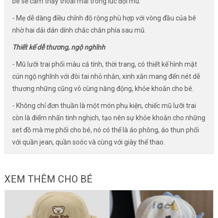
bé sẽ cảm thấy thoải mái trong lúc đội mũ.
- Mẹ dễ dàng điều chỉnh độ rộng phù hợp với vòng đầu của bé
nhờ hai dải dán dính chắc chắn phía sau mũ.
Thiết kế dễ thương, ngộ nghĩnh
- Mũ lưỡi trai phối màu cá tính, thời trang, có thiết kế hình mặt
cún ngộ nghĩnh với đôi tai nhỏ nhắn, xinh xắn mang đến nét dễ
thương những cũng vô cùng năng động, khỏe khoắn cho bé.
- Không chỉ đơn thuần là một món phụ kiện, chiếc mũ lưỡi trai
còn là điểm nhấn tinh nghịch, tạo nên sự khỏe khoắn cho những
set đồ mà mẹ phối cho bé, nó có thể là áo phông, áo thun phối
với quần jean, quần soóc và cùng với giày thể thao.
XEM THÊM CHO BÉ