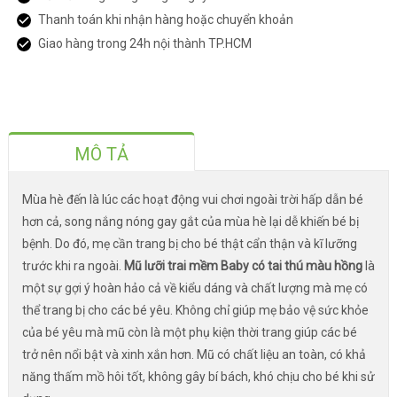
Thanh toán khi nhận hàng hoặc chuyển khoản
Giao hàng trong 24h nội thành TP.HCM
MÔ TẢ
Mùa hè đến là lúc các hoạt động vui chơi ngoài trời hấp dẫn bé
hơn cả, song nắng nóng gay gắt của mùa hè lại dễ khiến bé bị
bệnh. Do đó, mẹ cần trang bị cho bé thật cẩn thận và kĩ lưỡng
trước khi ra ngoài.
Mũ lưỡi trai mềm Baby có tai thú màu hồng
là
một sự gợi ý hoàn hảo cả về kiểu dáng và chất lượng mà mẹ có
thể trang bị cho các bé yêu. Không chỉ giúp mẹ bảo vệ sức khỏe
của bé yêu mà mũ còn là một phụ kiện thời trang giúp các bé
trở nên nổi bật và xinh xắn hơn. Mũ có chất liệu an toàn, có khả
năng thấm mồ hôi tốt, không gây bí bách, khó chịu cho bé khi sử