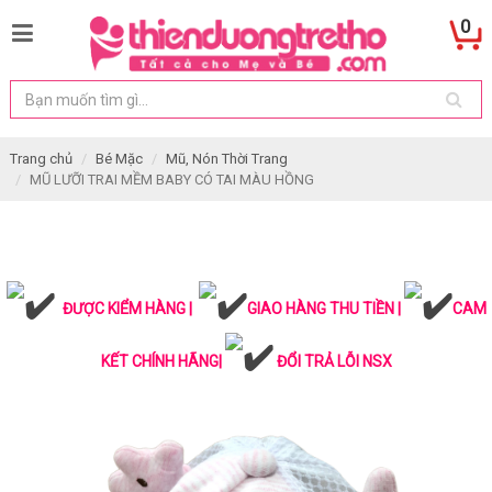
0
Trang chủ
Bé Mặc
Mũ, Nón Thời Trang
MŨ LƯỠI TRAI MỀM BABY CÓ TAI MÀU HỒNG
ĐƯỢC KIỂM HÀNG |
GIAO HÀNG THU TIỀN |
CAM
KẾT CHÍNH HÃNG|
ĐỔI TRẢ LỖI NSX