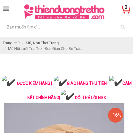
0
Trang chủ
Mũ, Nón Thời Trang
Mũ Nồi Lưỡi Trai Trơn Đơn Giản Cho Bé Trai...
ĐƯỢC KIỂM HÀNG |
GIAO HÀNG THU TIỀN |
CAM
KẾT CHÍNH HÃNG|
ĐỔI TRẢ LỖI NSX
- 16%