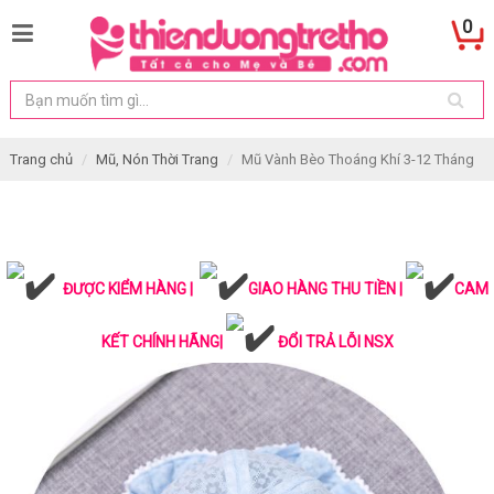
0
Trang chủ
Mũ, Nón Thời Trang
Mũ Vành Bèo Thoáng Khí 3-12 Tháng
ĐƯỢC KIỂM HÀNG |
GIAO HÀNG THU TIỀN |
CAM
KẾT CHÍNH HÃNG|
ĐỔI TRẢ LỖI NSX