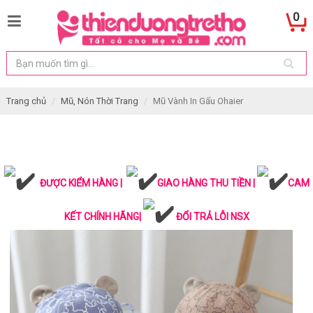
0
Trang chủ
Mũ, Nón Thời Trang
Mũ Vành In Gấu Ohaier
ĐƯỢC KIỂM HÀNG |
GIAO HÀNG THU TIỀN |
CAM
KẾT CHÍNH HÃNG|
ĐỔI TRẢ LỖI NSX