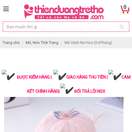
0
Trang chủ
Mũ, Nón Thời Trang
Mũ Vành Nơ Hoa (0-6Tháng)
ĐƯỢC KIỂM HÀNG |
GIAO HÀNG THU TIỀN |
CAM
KẾT CHÍNH HÃNG|
ĐỔI TRẢ LỖI NSX