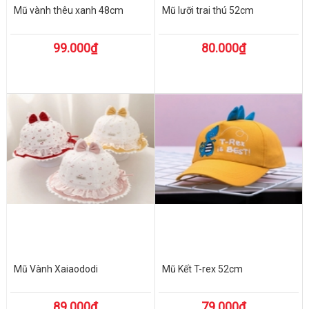
Mũ vành thêu xanh 48cm
Mũ lưỡi trai thú 52cm
99.000₫
80.000₫
Mũ Vành Xaiaododi
Mũ Kết T-rex 52cm
89.000₫
79.000₫