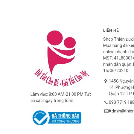
LIÊN HỆ
Shop Thiên Đườ
Mua hàng đa kên
online nhanh ch
MST: 41L803014
nhân dân quận 
15/06/20210
145C Nguyễn
14, Phường H
Quận 12, TP. 
Làm việc: 8:00 AM-21:00 PM Tất
cả các ngày trong tuần
090 7719 18
Admin@thien