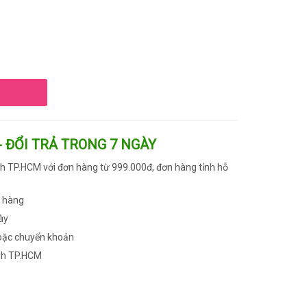
- ĐỔI TRẢ TRONG 7 NGÀY
h TP.HCM với đơn hàng từ 999.000đ, đơn hàng tỉnh hỗ
n hàng
ày
oặc chuyển khoản
nh TP.HCM