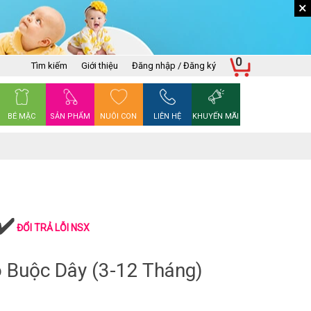
×
0
Tìm kiếm
Giới thiệu
Đăng nhập / Đăng ký
BÉ MẶC
SẢN PHẨM
NUÔI CON
LIÊN HỆ
KHUYẾN MÃI
ĐỔI TRẢ LỖI NSX
 Buộc Dây (3-12 Tháng)