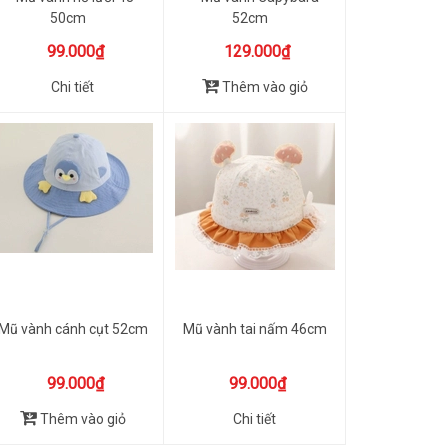
50cm
52cm
99.000₫
129.000₫
Chi tiết
Thêm vào giỏ
Mũ vành cánh cụt 52cm
Mũ vành tai nấm 46cm
99.000₫
99.000₫
Thêm vào giỏ
Chi tiết