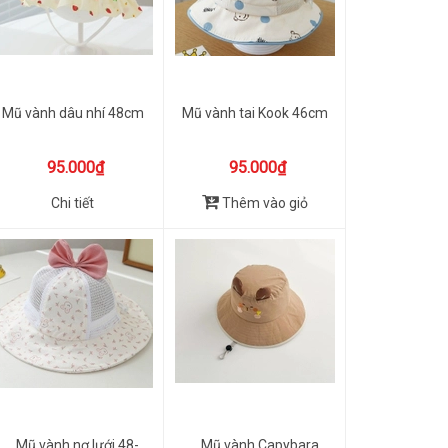
Mũ vành dâu nhí 48cm
Mũ vành tai Kook 46cm
95.000₫
95.000₫
Chi tiết
Thêm vào giỏ
Mũ vành nơ lưới 48-
Mũ vành Capybara