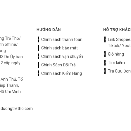
HƯỚNG DẪN
HỖ TRỢ KHÁ
ng Trẻ Thơ/
Chính sách thanh toán
Link Shopee
h offline/
Tiktok/ Yout
Chính sách bảo mật
óng
Giỏ hàng
Chính sách vận chuyển
3 Do Ủy ban
Tìm kiếm
12 cấp ngày
Chính Sách Đổi Trả
Tra Cứu Đơn
Chính sách Kiểm Hàng
 Ảnh Thủ, Tổ
iệp Thành,
Hồ Chí Minh
8
duongtretho.com