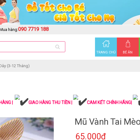
090 7719 188
Mua hàng:
TRANG CHỦ
BÉ ĂN
Dây (3-12 Tháng)
HÀNG |
GIAO HÀNG THU TIỀN |
CAM KẾT CHÍNH HÃNG|
Mũ Vành Tai Mèo
65.000₫